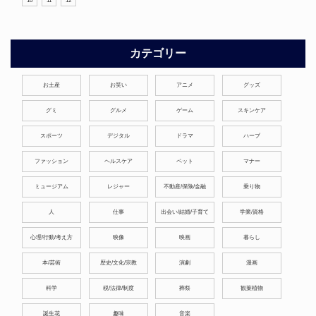
10
11
12
カテゴリー
お土産
お笑い
アニメ
グッズ
グミ
グルメ
ゲーム
スキンケア
スポーツ
デジタル
ドラマ
ハーブ
ファッション
ヘルスケア
ペット
マナー
ミュージアム
レジャー
不動産/保険/金融
乗り物
人
仕事
出会い/結婚/子育て
学業/資格
心理/行動/考え方
映像
映画
暮らし
本/芸術
歴史/文化/宗教
演劇
漫画
科学
税/法律/制度
葬祭
観葉植物
誕生花
趣味
音楽