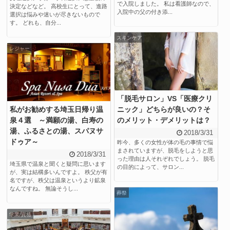
で入院しました。 私は看護師なので、
決定などなど。 高校生にとって、進路
入院中の父の付き添...
選択は悩みや迷いが尽きないもので
す。 どれも、自分...
スキンケア
レジャー
「脱毛サロン」VS「医療クリ
私がお勧めする埼玉日帰り温
ニック」どちらが良いの？そ
泉４選 ～満願の湯、白寿の
のメリット・デメリットは？
湯、ふるさとの湯、スパヌサ
2018/3/31
ドゥア～
昨今、多くの女性が体の毛の事情で悩
まされていますが、脱毛をしようと思
2018/3/31
った理由は人それぞれでしょう。 脱毛
埼玉県で温泉と聞くと疑問に思います
の目的によって、サロン...
が、実は結構多いんですよ。 秩父が有
名ですが、秩父は温泉というより鉱泉
なんですね。 無論そうし...
葬祭
学業/資格