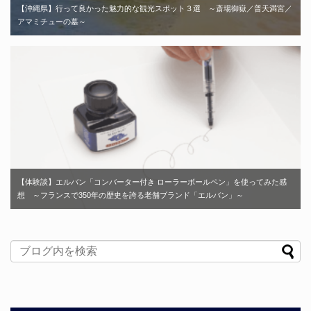
【沖縄県】行って良かった魅力的な観光スポット３選 ～斎場御嶽／普天満宮／
アマミチューの墓～
【体験談】エルバン「コンバーター付き ローラーボールペン」を使ってみた感
想 ～フランスで350年の歴史を誇る老舗ブランド「エルバン」～