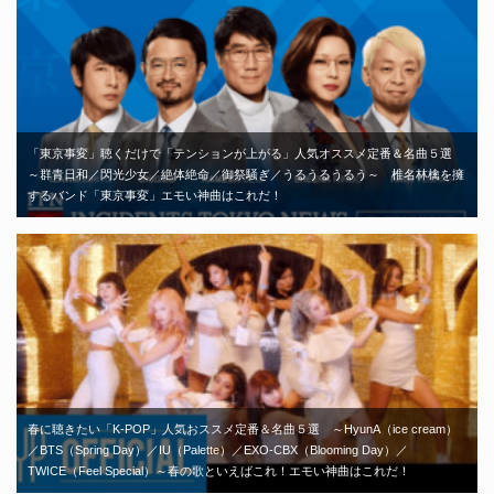
「東京事変」聴くだけで「テンションが上がる」人気オススメ定番＆名曲５選
～群青日和／閃光少女／絶体絶命／御祭騒ぎ／うるうるうるう～ 椎名林檎を擁
するバンド「東京事変」エモい神曲はこれだ！
春に聴きたい「K-POP」人気おススメ定番＆名曲５選 ～HyunA（ice cream）
／BTS（Spring Day）／IU（Palette）／EXO-CBX（Blooming Day）／
TWICE（Feel Special）～春の歌といえばこれ！エモい神曲はこれだ！