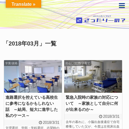
Translate »
「
2018年03月
」
一覧
学業/資格
出会い/結婚/子育て
進路選択を控えている高校生
緊急入院時の家族の対応につ
に参考になるかもしれない
いて ～家族として自分に何
話 ～結局、短大に進学した
が出来るのか～
私のケース～
2018/3/31
去年の暮れに、小脳出血後遺症で自宅
2018/3/31
療養していた父が、今度は左視床出血
文理選択、学部・学科選択、志望校の