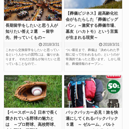
【葬儀ビジネス】超高齢化社
会がもたらした「葬儀ビッグ
長期留学をしたいと思う人が
バン」～激変する葬儀市場、
知りたい答え２選 ～留学
墓友（ハカトモ）という言葉
先、持っていくもの～
が生まれる現実～
2018/3/31
2018/3/31
これから交換留学をしたいと思ってい
つい最近まで、葬儀は「決められた手
るという人からの質問には、偏りがあ
順に従って行われるもの」というのが
ります。 それだけ誰もが知りたいと思
常識的であったと思います。 しかし現
っていることなので...
在、葬儀情報のオープン...
,
スポーツ
グッズ
レジャー
【ベースボール】日本で長く
バックパッカー必見！旅を快
愛されている野球の魅力と
適にしてくれるバックパック
は ～プロ野球、高校野球、
５選 ～ ゼルーム、バルト