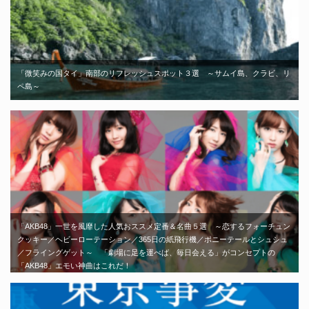
「微笑みの国タイ」南部のリフレッシュスポット３選 ～サムイ島、クラビ、リ
ペ島～
「AKB48」一世を風靡した人気おススメ定番＆名曲５選 ～恋するフォーチュン
クッキー／ヘビーローテーション／365日の紙飛行機／ポニーテールとシュシュ
／フライングゲット～ 「劇場に足を運べば、毎日会える」がコンセプトの
「AKB48」エモい神曲はこれだ！