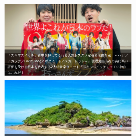
「スキマスイッチ」背中を押してくれる人気おススメ定番＆名曲５選 ～ハナツ
／ガラナ／Lovin’ Song／ボクノート／スカーレット～ 歌唱力・演奏力共に高い
評価を受ける日本を代表する2人組音楽ユニット「スキマスイッチ」エモい神曲
はこれだ！