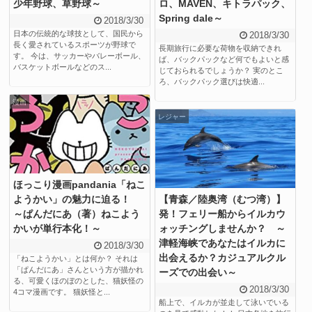
少年野球、草野球～
ロ、MAVEN、キトラパック、
Spring dale～
2018/3/30
日本の伝統的な球技として、国民から
2018/3/30
長く愛されているスポーツが野球で
長期旅行に必要な荷物を収納できれ
す。 今は、サッカーやバレーボール、
ば、バックパックなど何でもよいと感
バスケットボールなどのス...
じておられるでしょうか？ 実のとこ
ろ、バックパック選びは快適...
漫画
レジャー
ほっこり漫画pandania「ねこ
ようかい」の魅力に迫る！
【青森／陸奥湾（むつ湾）】
～ぱんだにあ（著）ねこよう
発！フェリー船からイルカウ
かいが単行本化！～
ォッチングしませんか？ ～
津軽海峡であなたはイルカに
2018/3/30
出会えるか？カジュアルクル
「ねこようかい」とは何か？ それは
「ぱんだにあ」さんという方が描かれ
ーズでの出会い～
る、可愛くほのぼのとした、猫妖怪の
2018/3/30
4コマ漫画です。 猫妖怪と...
船上で、イルカが並走して泳いでいる