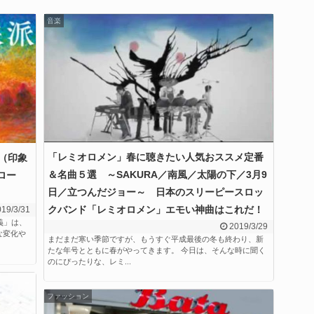
音楽
「レミオロメン」春に聴きたい人気おススメ定番
（印象
＆名曲５選 ～SAKURA／南風／太陽の下／3月9
ロー
日／立つんだジョー～ 日本のスリーピースロッ
クバンド「レミオロメン」エモい神曲はこれだ！
19/3/31
義」は、
2019/3/29
な変化や
まだまだ寒い季節ですが、もうすぐ平成最後の冬も終わり、新
たな年号とともに春がやってきます。 今日は、そんな時に聞く
のにぴったりな、レミ...
ファッション