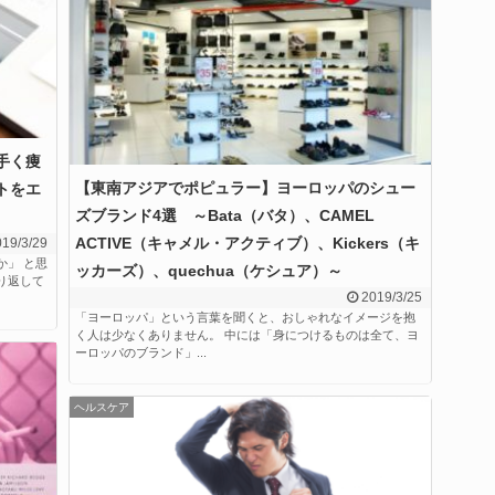
手く痩
【東南アジアでポピュラー】ヨーロッパのシュー
トをエ
ズブランド4選 ～Bata（バタ）、CAMEL
ACTIVE（キャメル・アクティブ）、Kickers（キ
19/3/29
か」 と思
ッカーズ）、quechua（ケシュア）～
り返して
2019/3/25
「ヨーロッパ」という言葉を聞くと、おしゃれなイメージを抱
く人は少なくありません。 中には「身につけるものは全て、ヨ
ーロッパのブランド」...
ヘルスケア