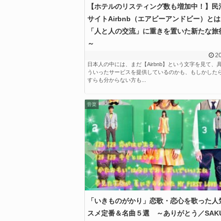
【ホテルのリスティング数も増加中！】民
サイトAirbnb（エアビーアンドビー）と
「人と人の交流」に重きを置いた新たな旅
～
20
日本人の中には、まだ【Airbnb】という文字を見て、
ういったサービスを提供しているのかも、もしかした
すらも分からない方も...
音楽
「いきものがかり」恋歌・恋心を歌った人
スメ定番＆名曲５選 ～ありがとう／SAK