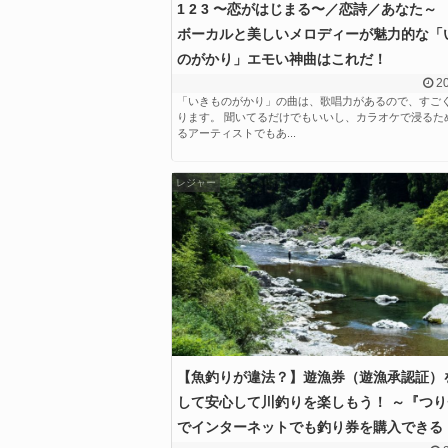
1 2 3 〜恋がはじまる〜／恋詩／あなた～
ボーカルと美しいメロディーが魅力的な「
のがかり」エモい神曲はこれだ！
20
「いきものがかり」の曲は、歌唱力があるので、すご
ります。 聞いてるだけでもいいし、カラオケで浸るた
るアーティストでもあ...
レジャー
【魚釣りが違法？】遊漁券（遊漁承認証）
して安心して川釣りを楽しもう！ ～『つ
でインターネットでも釣り券を購入できる