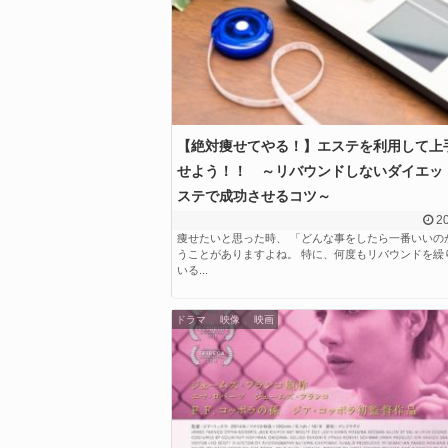
【絶対痩せてやる！】エステを利用して上
せよう！！ ～リバウンドしないダイエッ
ステで成功させるコツ～
20
痩せたいと思った時、 「どんな事をしたら一番いいの
うことがありますよね。 特に、何度もリバウンドを繰
いる...
,
,
ドラマ
映像
映画