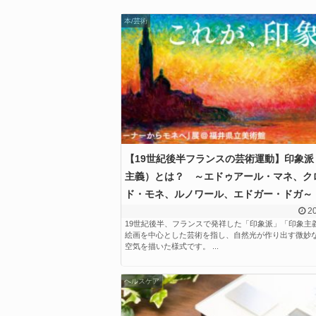
本/芸術
【19世紀後半フランスの芸術運動】印象派
主義）とは？ ～エドゥアール・マネ、ク
ド・モネ、ルノワール、エドガー・ドガ～
20
19世紀後半、フランスで発祥した「印象派」「印象主
絵画を中心とした芸術を指し、自然光が作り出す微妙
空気を描いた様式です。 ...
ヘルスケア