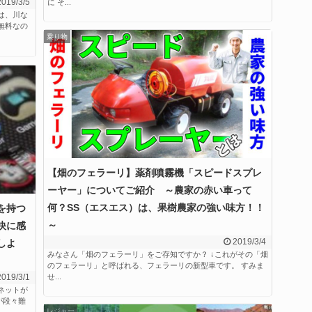
2019/3/5
に そ...
は、川な
無料なの
乗り物
【畑のフェラーリ】薬剤噴霧機「スピードスプレ
ーヤー」についてご紹介 ～農家の赤い車って
何？SS（エスエス）は、果樹農家の強い味方！！
を持つ
～
快に感
2019/3/4
しよ
みなさん「畑のフェラーリ」をご存知ですか？ ↓これがその「畑
のフェラーリ」と呼ばれる、フェラーリの新型車です。 すみま
2019/3/1
せ...
ネットが
が段々難
レジャー