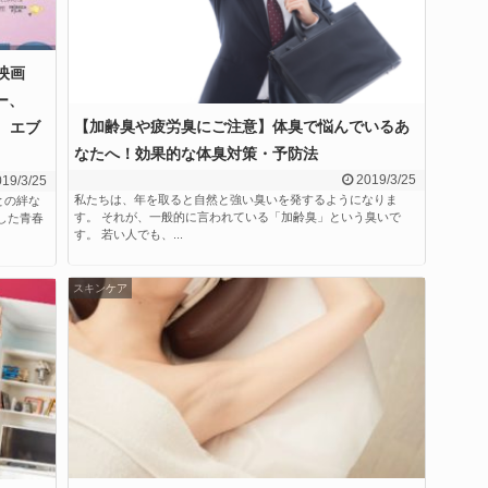
映画
ー、
【加齢臭や疲労臭にご注意】体臭で悩んでいるあ
ー、エブ
なたへ！効果的な体臭対策・予防法
2019/3/25
19/3/25
私たちは、年を取ると自然と強い臭いを発するようになりま
との絆な
す。 それが、一般的に言われている「加齢臭」という臭いで
した青春
す。 若い人でも、...
スキンケア