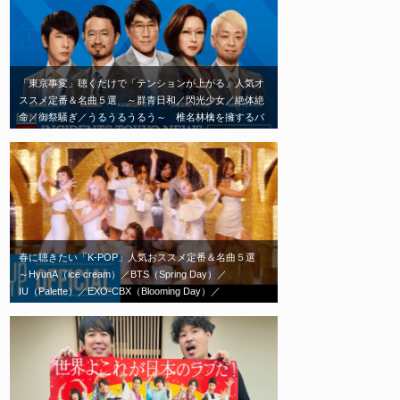
「東京事変」聴くだけで「テンションが上がる」人気オ
ススメ定番＆名曲５選 ～群青日和／閃光少女／絶体絶
命／御祭騒ぎ／うるうるうるう～ 椎名林檎を擁するバ
ンド「東京事変」エモい神曲はこれだ！
春に聴きたい「K-POP」人気おススメ定番＆名曲５選
～HyunA（ice cream）／BTS（Spring Day）／
IU（Palette）／EXO-CBX（Blooming Day）／
TWICE（Feel Special）～春の歌といえばこれ！エモい
神曲はこれだ！