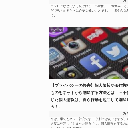
コンビニなどでよく見かけるこの看板。 「遊漁券」と
どで魚を釣るときに必要な券のことです。 「海釣りは
に、...
デジタル
【プライバシーの侵害】個人情報や著作権
ものをネットから削除する方法とは ～不
じた個人情報は、自ら行動を起こして削除
う！～
今は、嫌でもネット社会です。 便利ではありますが、
過度に発達してしまった現在では、個人情報を守るの
しくなってきた時代で...