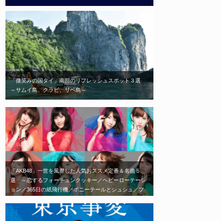
「微笑みの国タイ」南部のリフレッシュスポット３選
～サムイ島、クラビ、リペ島～
「AKB48」一世を風靡した人気おススメ定番＆名曲５
選 ～恋するフォーチュンクッキー／ヘビーローテーシ
ョン／365日の紙飛行機／ポニーテールとシュシュ／フ
ライングゲット～ 「劇場に足を運べば、毎日会える」
がコンセプトの「AKB48」エモい神曲はこれだ！