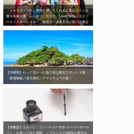
「スキマスイッチ」背中を押してくれる人気おススメ定
番＆名曲５選 ～ハナツ／ガラナ／Lovin’ Song／ボクノ
ート／スカーレット～ 歌唱力・演奏力共に高い評価を
受ける日本を代表する2人組音楽ユニット「スキマスイ
ッチ」エモい神曲はこれだ！
【沖縄県】行って良かった魅力的な観光スポット３選
～斎場御嶽／普天満宮／アマミチューの墓～
【体験談】エルバン「コンバーター付き ローラーボール
ペン」を使ってみた感想 ～フランスで350年の歴史を