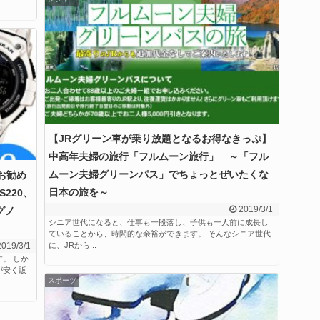
【JRグリーン車が乗り放題となるお得なきっぷ】
中高年夫婦の旅行「フルムーン旅行」 ～「フル
ムーン夫婦グリーンパス」でちょっとぜいたくな
お勧め
日本の旅を～
220、
2019/3/1
レグノ
シニア世代になると、仕事も一段落し、子供も一人前に成長し
ていることから、時間的な余裕ができます。 そんなシニア世代
2019/3/1
に、JRから...
。 しか
が安く販
スポーツ