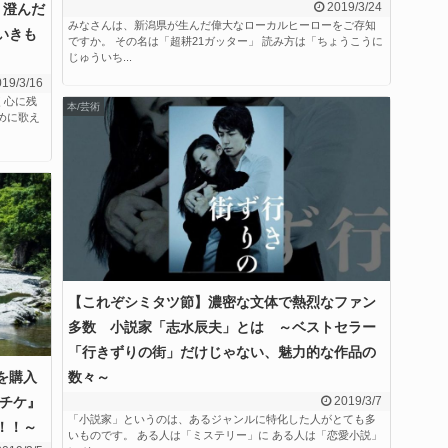
2019/3/24
 澄んだ
みなさんは、新潟県が生んだ偉大なローカルヒーローをご存知
いきも
ですか。 その名は「超耕21ガッター」 読み方は「ちょうこうに
じゅういち...
19/3/16
く心に残
本/芸術
めに歌え
【これぞシミタツ節】濃密な文体で熱烈なファン
多数 小説家「志水辰夫」とは ～ベストセラー
「行きずりの街」だけじゃない、魅力的な作品の
数々～
を購入
2019/3/7
りチケ』
「小説家」というのは、あるジャンルに特化した人がとても多
！！～
いものです。 ある人は「ミステリー」に ある人は「恋愛小説」