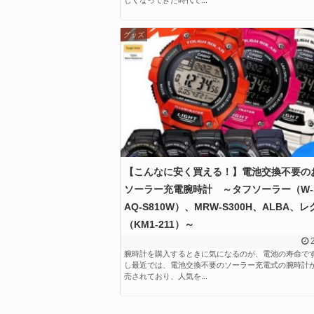
グッズ
【こんなに安く買える！】電池交換不要の
ソーラー充電腕時計 ～タフソーラー（W-S
AQ-S810W）、MRW-S300H、ALBA、
（KM1-211）～
腕時計を購入するときに気になるのが、電池の寿命です
し最近では、電池交換不要のソーラー充電式の腕時計
売されており、人気を...