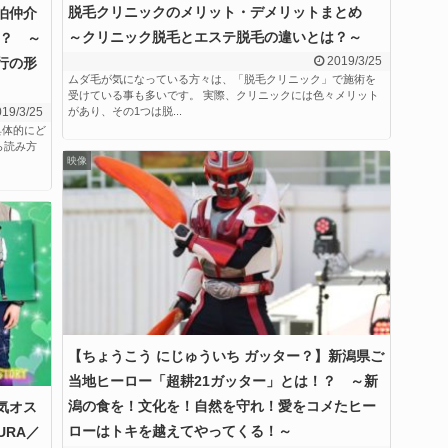
脱毛クリニックのメリット・デメリットまとめ
泊仲介
～クリニック脱毛とエステ脱毛の違いとは？～
は？ ～
2019/3/25
行の形
ムダ毛が気になっている方々は、「脱毛クリニック」で施術を
受けている事も多いです。 実際、クリニックには色々メリット
19/3/25
があり、その1つは脱...
具体的にど
ら読み方
映像
【ちょうこう にじゅういち ガッター？】新潟県ご
当地ヒーロー「超耕21ガッター」とは！？ ～新
潟の食を！文化を！自然を守れ！愛をコメたヒー
気オス
ローはトキを越えてやってくる！～
URA／