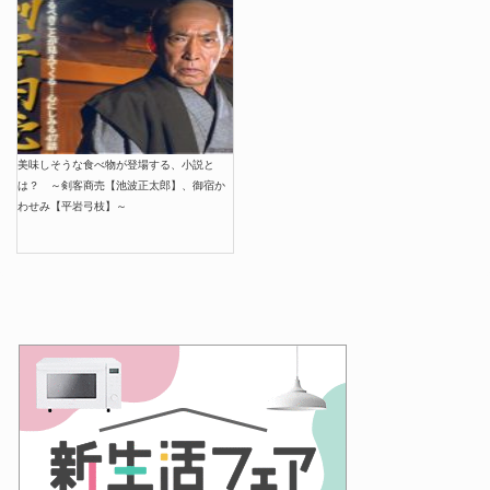
美味しそうな食べ物が登場する、小説と
は？ ～剣客商売【池波正太郎】、御宿か
わせみ【平岩弓枝】～