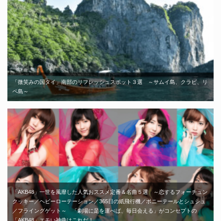
「微笑みの国タイ」南部のリフレッシュスポット３選 ～サムイ島、クラビ、リ
ペ島～
「AKB48」一世を風靡した人気おススメ定番＆名曲５選 ～恋するフォーチュン
クッキー／ヘビーローテーション／365日の紙飛行機／ポニーテールとシュシュ
／フライングゲット～ 「劇場に足を運べば、毎日会える」がコンセプトの
「AKB48」エモい神曲はこれだ！