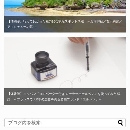
【沖縄県】行って良かった魅力的な観光スポット３選 ～斎場御嶽／普天満宮／
アマミチューの墓～
【体験談】エルバン「コンバーター付き ローラーボールペン」を使ってみた感
想 ～フランスで350年の歴史を誇る老舗ブランド「エルバン」～