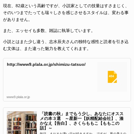
現在、82歳という高齢ですが、小説家としての技量はすさまじく、
そのいつまでたっても瑞々しさを感じさせるスタイルは、変わる事
がありません。
また、エッセイも多数、雑誌に執筆しています。
小説とはまた少し違う、志水辰夫さんの独特な感性と読者を引き込
む文体は、また違った魅力を教えてくれます。
http://www9.plala.or.jp/shimizu-tatsuo/
www9.plala.or.jp
「読書の秋」までもう少し、あなたにオスス
メの本３選 ～星新一【妖精配給会社】、湊
かなえ【告白】、さくらももこ【ももこの
話】～
毎日、まだまだ暑い日が続きますね。 ですが、夏の暑さの