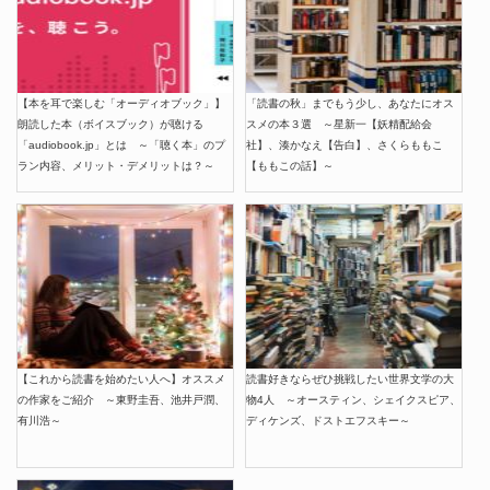
【本を耳で楽しむ「オーディオブック」】
「読書の秋」までもう少し、あなたにオス
朗読した本（ボイスブック）が聴ける
スメの本３選 ～星新一【妖精配給会
「audiobook.jp」とは ～「聴く本」のプ
社】、湊かなえ【告白】、さくらももこ
ラン内容、メリット・デメリットは？～
【ももこの話】～
【これから読書を始めたい人へ】オススメ
読書好きならぜひ挑戦したい世界文学の大
の作家をご紹介 ～東野圭吾、池井戸潤、
物4人 ～オースティン、シェイクスピア、
有川浩～
ディケンズ、ドストエフスキー～