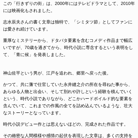
この「行きずりの街」は、2000年にはテレビドラマとして、2010年
には映画化もされました。
志水辰夫さんの書く文章は独特で、「シミタツ節」としてファンに
は愛され続けています。
重厚なミステリーから、ドタバタ要素を含むコメディ作品まで幅広
いですが、70歳を過ぎてから、時代小説に専念するという表明をし
て、「青に候」を発表しました。
神山佐平という男が、江戸を追われ、郷里へ戻った後。
かつて、共に藩で仕官していた永井縫之介の所在を尋ねた事から、
あらゆる人物と出会い、そして別れや許しという経験を積んでいく
という、時代小説でありながら、どこかハードボイルド的な要素を
含んでいて、これまでの作風の全てを詰め込んでいるような、壮大
なストーリーとなっています。
時代小説デビュー作とは思えないほどの、完成された作品です。
その緻密な人間模様や感情の起伏を表現した文章は、多くの支持を