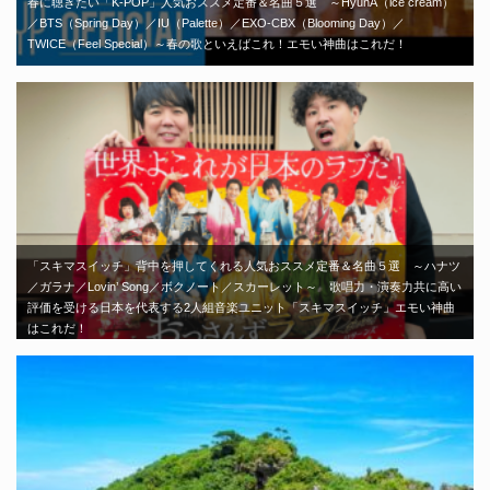
春に聴きたい「K-POP」人気おススメ定番＆名曲５選 ～HyunA（ice cream）
／BTS（Spring Day）／IU（Palette）／EXO-CBX（Blooming Day）／
TWICE（Feel Special）～春の歌といえばこれ！エモい神曲はこれだ！
「スキマスイッチ」背中を押してくれる人気おススメ定番＆名曲５選 ～ハナツ
／ガラナ／Lovin’ Song／ボクノート／スカーレット～ 歌唱力・演奏力共に高い
評価を受ける日本を代表する2人組音楽ユニット「スキマスイッチ」エモい神曲
はこれだ！