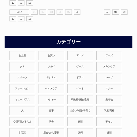
10
11
12
2017
01
02
03
04
05
06
07
08
09
10
11
12
カテゴリー
お土産
お笑い
アニメ
グッズ
グミ
グルメ
ゲーム
スキンケア
スポーツ
デジタル
ドラマ
ハーブ
ファッション
ヘルスケア
ペット
マナー
ミュージアム
レジャー
不動産/保険/金融
乗り物
人
仕事
出会い/結婚/子育て
学業/資格
心理/行動/考え方
映像
映画
暮らし
本/芸術
歴史/文化/宗教
演劇
漫画