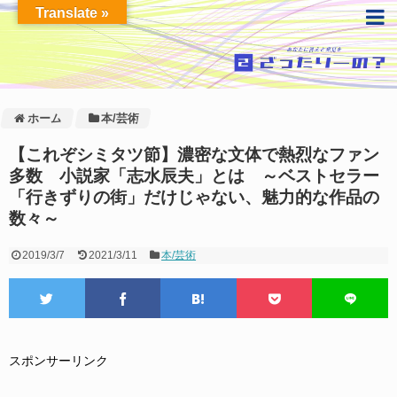
Translate »
ホーム
本/芸術
【これぞシミタツ節】濃密な文体で熱烈なファン
多数 小説家「志水辰夫」とは ～ベストセラー
「行きずりの街」だけじゃない、魅力的な作品の
数々～
2019/3/7
2021/3/11
本/芸術
スポンサーリンク