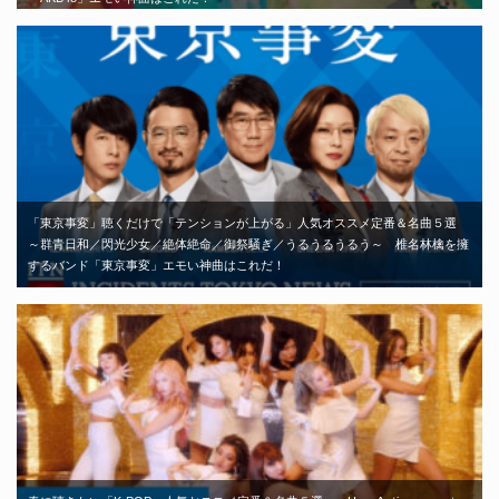
「東京事変」聴くだけで「テンションが上がる」人気オススメ定番＆名曲５選
～群青日和／閃光少女／絶体絶命／御祭騒ぎ／うるうるうるう～ 椎名林檎を擁
するバンド「東京事変」エモい神曲はこれだ！