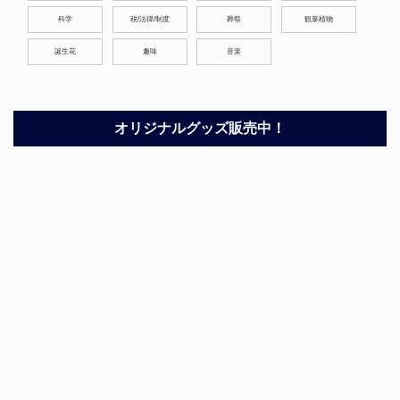
科学
税/法律/制度
葬祭
観葉植物
誕生花
趣味
音楽
オリジナルグッズ販売中！
ホーム
サイトマップ
プライバシーポリシー
お問い合わせ
Copyright©
ざったりーの？
All Rights Reserved.