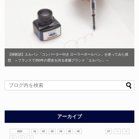
【体験談】エルバン「コンバーター付き ローラーボールペン」を使ってみた感
想 ～フランスで350年の歴史を誇る老舗ブランド「エルバン」～
アーカイブ
2024
01
02
03
04
05
06
07
08
09
10
11
12