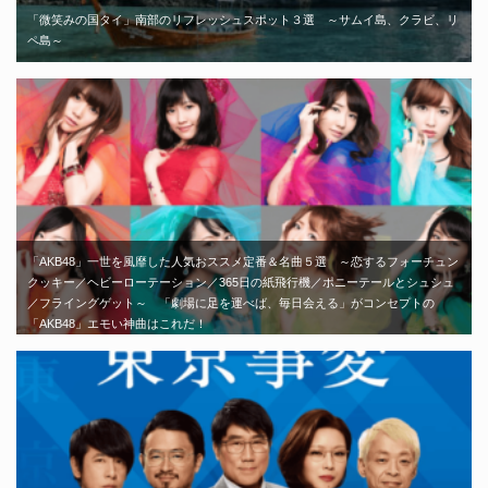
「微笑みの国タイ」南部のリフレッシュスポット３選 ～サムイ島、クラビ、リ
ペ島～
「AKB48」一世を風靡した人気おススメ定番＆名曲５選 ～恋するフォーチュン
クッキー／ヘビーローテーション／365日の紙飛行機／ポニーテールとシュシュ
／フライングゲット～ 「劇場に足を運べば、毎日会える」がコンセプトの
「AKB48」エモい神曲はこれだ！