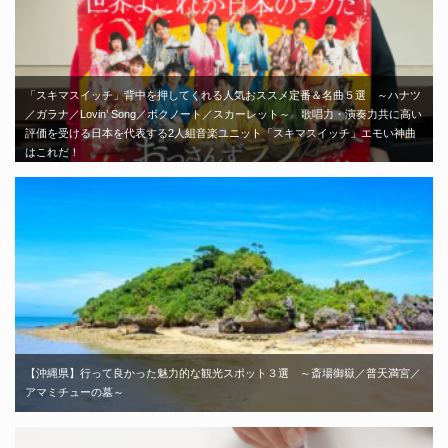
「スキマスイッチ」背中を押してくれる人気おススメ定番＆名曲５選 ～ハナツ
／ガラナ／Lovin’ Song／ボクノート／スカーレット～ 歌唱力・演奏力共に高い
評価を受ける日本を代表する2人組音楽ユニット「スキマスイッチ」エモい神曲
はこれだ！
【沖縄県】行って良かった魅力的な観光スポット３選 ～斎場御嶽／普天満宮／
アマミチューの墓～