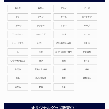
お土産
お笑い
アニメ
グッズ
グミ
グルメ
ゲーム
スキンケア
スポーツ
デジタル
ドラマ
ハーブ
ファッション
ヘルスケア
ペット
マナー
ミュージアム
レジャー
不動産/保険/金融
乗り物
人
仕事
出会い/結婚/子育て
学業/資格
心理/行動/考え方
映像
映画
暮らし
本/芸術
歴史/文化/宗教
演劇
漫画
科学
税/法律/制度
葬祭
観葉植物
誕生花
趣味
音楽
オリジナルグッズ販売中！