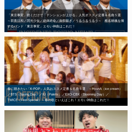
「東京事変」聴くだけで「テンションが上がる」人気オススメ定番＆名曲５選
～群青日和／閃光少女／絶体絶命／御祭騒ぎ／うるうるうるう～ 椎名林檎を擁
するバンド「東京事変」エモい神曲はこれだ！
春に聴きたい「K-POP」人気おススメ定番＆名曲５選 ～HyunA（ice cream）
／BTS（Spring Day）／IU（Palette）／EXO-CBX（Blooming Day）／
TWICE（Feel Special）～春の歌といえばこれ！エモい神曲はこれだ！