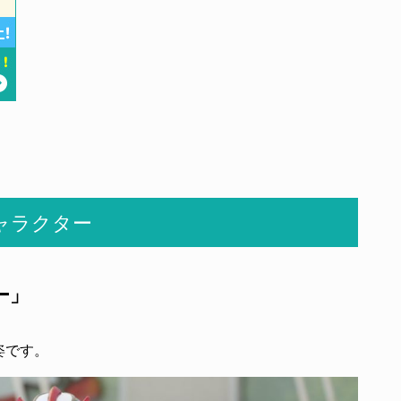
ャラクター
ー」
姿です。