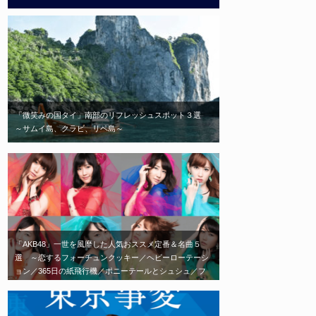
「微笑みの国タイ」南部のリフレッシュスポット３選
～サムイ島、クラビ、リペ島～
「AKB48」一世を風靡した人気おススメ定番＆名曲５
選 ～恋するフォーチュンクッキー／ヘビーローテーシ
ョン／365日の紙飛行機／ポニーテールとシュシュ／フ
ライングゲット～ 「劇場に足を運べば、毎日会える」
がコンセプトの「AKB48」エモい神曲はこれだ！