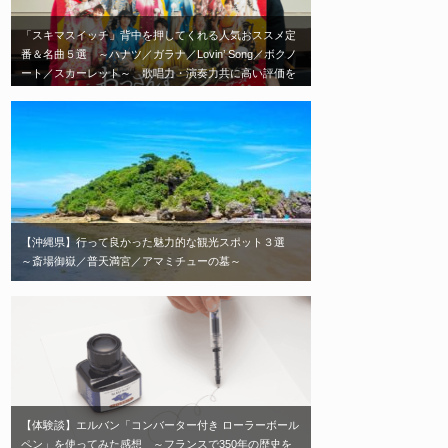
「スキマスイッチ」背中を押してくれる人気おススメ定
番＆名曲５選 ～ハナツ／ガラナ／Lovin’ Song／ボクノ
ート／スカーレット～ 歌唱力・演奏力共に高い評価を
受ける日本を代表する2人組音楽ユニット「スキマスイ
ッチ」エモい神曲はこれだ！
【沖縄県】行って良かった魅力的な観光スポット３選
～斎場御嶽／普天満宮／アマミチューの墓～
【体験談】エルバン「コンバーター付き ローラーボール
ペン」を使ってみた感想 ～フランスで350年の歴史を