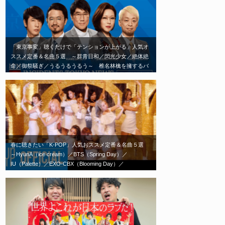
「東京事変」聴くだけで「テンションが上がる」人気オ
ススメ定番＆名曲５選 ～群青日和／閃光少女／絶体絶
命／御祭騒ぎ／うるうるうるう～ 椎名林檎を擁するバ
ンド「東京事変」エモい神曲はこれだ！
春に聴きたい「K-POP」人気おススメ定番＆名曲５選
～HyunA（ice cream）／BTS（Spring Day）／
IU（Palette）／EXO-CBX（Blooming Day）／
TWICE（Feel Special）～春の歌といえばこれ！エモい
神曲はこれだ！