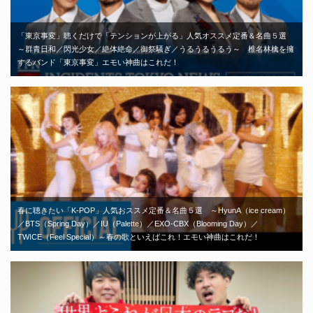
「東京事変」聴くだけで「テンションが上がる」人気オススメ定番＆名曲５選
～群青日和／閃光少女／絶体絶命／御祭騒ぎ／うるうるうるう～ 椎名林檎を擁
するバンド「東京事変」エモい神曲はこれだ！
春に聴きたい「K-POP」人気おススメ定番＆名曲５選 ～HyunA（ice cream）
／BTS（Spring Day）／IU（Palette）／EXO-CBX（Blooming Day）／
TWICE（Feel Special）～春の歌といえばこれ！エモい神曲はこれだ！