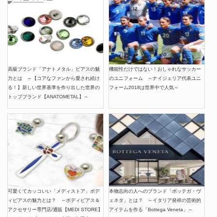
高級ブランド「アナトメタル」ピアスの魅
機能性だけではない！おしゃれなサッカー
力とは ～【コアなファンから愛され続け
のユニフォーム ～ナイジェリア代表ユニ
る！】新しい世界基準を作り出した世界の
フォーム2018は世界中で人気～
トップブランド【ANATOMETAL】～
可愛くてカッコいい「メディストア」ボデ
本物志向の人へのブランド「ボッテガ・ヴ
ィピアスの魅力とは？ ～ボディピアス＆
ェネタ」とは？ ～イタリア発祥の芸術的
アクセサリー専門店/通販【MEDI STORE】
アイテムを作る「Bottega Veneta」～