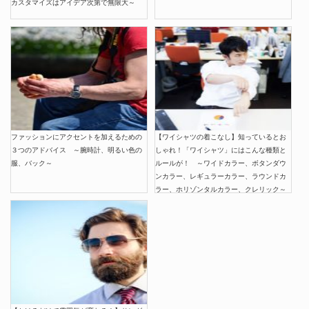
カスタマイズはアイデア次第で無限大～
ファッションにアクセントを加えるための
【ワイシャツの着こなし】知っているとお
３つのアドバイス ～腕時計、明るい色の
しゃれ！「ワイシャツ」にはこんな種類と
服、バック～
ルールが！ ～ワイドカラー、ボタンダウ
ンカラー、レギュラーカラー、ラウンドカ
ラー、ホリゾンタルカラー、クレリック～