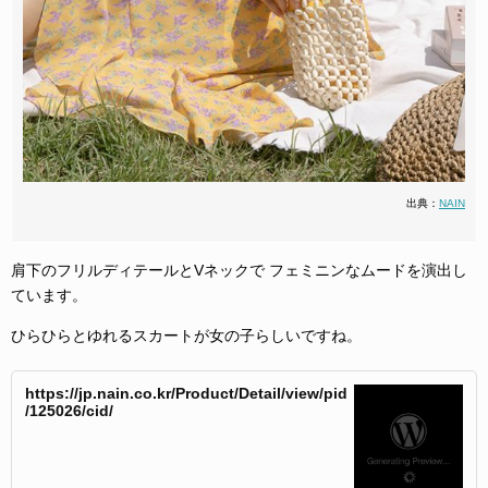
出典：
NAIN
肩下のフリルディテールとVネックで フェミニンなムードを演出し
ています。
ひらひらとゆれるスカートが女の子らしいですね。
https://jp.nain.co.kr/Product/Detail/view/pid
/125026/cid/