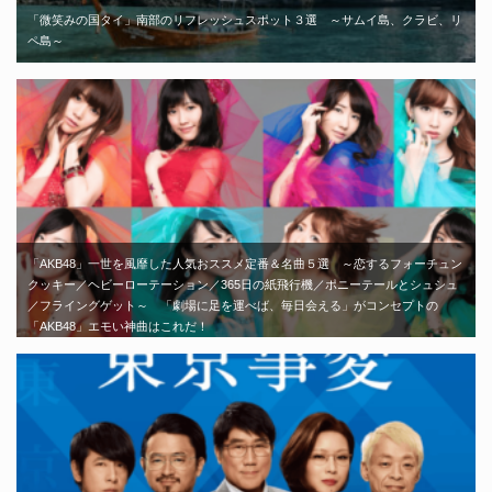
「微笑みの国タイ」南部のリフレッシュスポット３選 ～サムイ島、クラビ、リ
ペ島～
「AKB48」一世を風靡した人気おススメ定番＆名曲５選 ～恋するフォーチュン
クッキー／ヘビーローテーション／365日の紙飛行機／ポニーテールとシュシュ
／フライングゲット～ 「劇場に足を運べば、毎日会える」がコンセプトの
「AKB48」エモい神曲はこれだ！