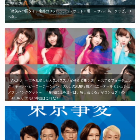
「微笑みの国タイ」南部のリフレッシュスポット３選 ～サムイ島、クラビ、リ
ペ島～
「AKB48」一世を風靡した人気おススメ定番＆名曲５選 ～恋するフォーチュン
クッキー／ヘビーローテーション／365日の紙飛行機／ポニーテールとシュシュ
／フライングゲット～ 「劇場に足を運べば、毎日会える」がコンセプトの
「AKB48」エモい神曲はこれだ！