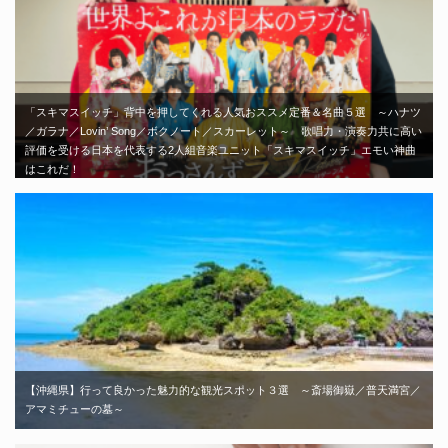
「スキマスイッチ」背中を押してくれる人気おススメ定番＆名曲５選 ～ハナツ
／ガラナ／Lovin’ Song／ボクノート／スカーレット～ 歌唱力・演奏力共に高い
評価を受ける日本を代表する2人組音楽ユニット「スキマスイッチ」エモい神曲
はこれだ！
【沖縄県】行って良かった魅力的な観光スポット３選 ～斎場御嶽／普天満宮／
アマミチューの墓～