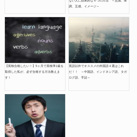
ない人に効果的な４つの方法 ～意識、体
調、五感、イメージ～
【英検合格したい！】5ヶ月で英検準1級を
英語以外でオススメの外国語４選はこれ
取得した私が、必ず合格する方法教えま
だ！！ ～中国語、インドネシア語、タガ
す！
ログ語、手話～