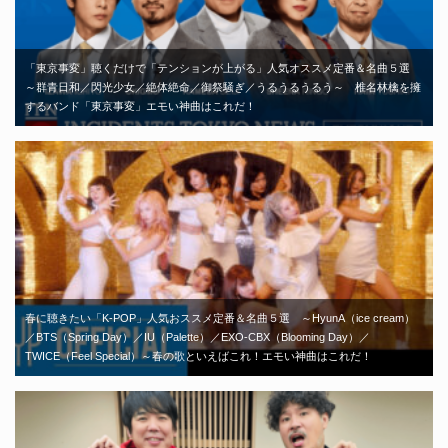
「東京事変」聴くだけで「テンションが上がる」人気オススメ定番＆名曲５選
～群青日和／閃光少女／絶体絶命／御祭騒ぎ／うるうるうるう～ 椎名林檎を擁
するバンド「東京事変」エモい神曲はこれだ！
春に聴きたい「K-POP」人気おススメ定番＆名曲５選 ～HyunA（ice cream）
／BTS（Spring Day）／IU（Palette）／EXO-CBX（Blooming Day）／
TWICE（Feel Special）～春の歌といえばこれ！エモい神曲はこれだ！