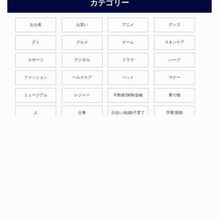
カテゴリー
お土産
お笑い
アニメ
グッズ
グミ
グルメ
ゲーム
スキンケア
スポーツ
デジタル
ドラマ
ハーブ
ファッション
ヘルスケア
ペット
マナー
ミュージアム
レジャー
不動産/保険/金融
乗り物
人
仕事
出会い/結婚/子育て
学業/資格
心理/行動/考え方
映像
映画
暮らし
本/芸術
歴史/文化/宗教
演劇
漫画
科学
税/法律/制度
葬祭
観葉植物
誕生花
趣味
音楽