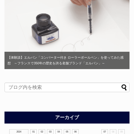
【体験談】エルバン「コンバーター付き ローラーボールペン」を使ってみた感
想 ～フランスで350年の歴史を誇る老舗ブランド「エルバン」～
アーカイブ
2024
01
02
03
04
05
06
07
08
09