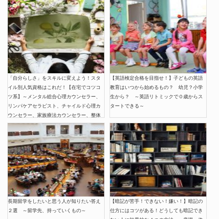
「自分らしさ」をスキルに変えよう！スタ
【英語検定合格を目指せ！】子どもの英語
イル別人気資格はこれだ！【在宅でコツコ
教育はいつから始めるもの？ 幼児？小学
ツ系】～メンタル総合心理カウンセラー、
生から？ ～英語リトミックで０歳からス
リンパケアセラピスト、チャイルド心理カ
タートできる～
ウンセラー、家族療法カウンセラー、整体
ボディケアセラピスト、ヨガインストラク
ター～
長期留学をしたいと思う人が知りたい答え
【暗記が苦手！できない！嫌い！】暗記の
２選 ～留学先、持っていくもの～
仕方にはコツがある！どうしても暗記でき