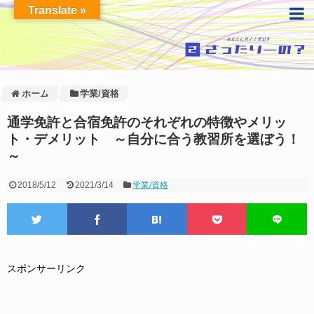
Translate »
ホーム
学業/資格
通学免許と合宿免許のそれぞれの特徴やメリッ
ト・デメリット ～自分に合う教習所を選ぼう！
～
2018/5/12
2021/3/14
学業/資格
スポンサーリンク