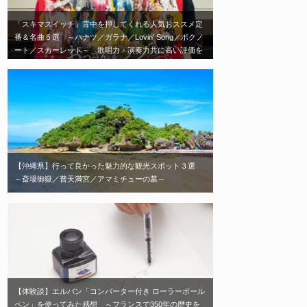
「スキマスイッチ」背中を押してくれる人気おススメ定
番＆名曲５選 ～ハナツ／ガラナ／Lovin’ Song／ボクノ
ート／スカーレット～ 歌唱力・演奏力共に高い評価を
受ける日本を代表する2人組音楽ユニット「スキマスイ
ッチ」エモい神曲はこれだ！
【沖縄県】行って良かった魅力的な観光スポット３選
～斎場御嶽／普天満宮／アマミチューの墓～
【体験談】エルバン「コンバーター付き ローラーボール
ペン」を使ってみた感想 ～フランスで350年の歴史を