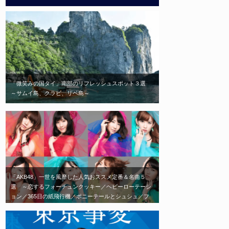
「微笑みの国タイ」南部のリフレッシュスポット３選
～サムイ島、クラビ、リペ島～
「AKB48」一世を風靡した人気おススメ定番＆名曲５
選 ～恋するフォーチュンクッキー／ヘビーローテーシ
ョン／365日の紙飛行機／ポニーテールとシュシュ／フ
ライングゲット～ 「劇場に足を運べば、毎日会える」
がコンセプトの「AKB48」エモい神曲はこれだ！