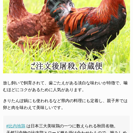
放し飼いで飼育されて、歯ごたえがある淡白な味わいが特徴で、噛
むほどにコクがあるために人気があります。
きりたんぽ鍋にも使われるなど県内の料理にも定着し、親子丼では
卵と肉を味わえて美味しいです。
#比内地鶏
は日本三大美味鶏の一つに数えられる秋田名物。
天然記念物の比内鶏とロード種を掛け合わせたもので、噛みしめ