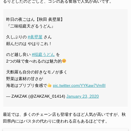
るりとしたのどごしと、コシのある食感で人気が高いです。
昨日の夜ごはん【秋田 眞壁屋】
『二味稲庭天ざるうどん』
久しぶりの
#眞壁屋
さん
頼んだのは やはりこれ！
のど越し良い
#稲庭うどん
を
2つの味で食べれるのは魅力的
天麩羅も自分の好きなモノが多く
野菜は素材の甘さが
海老はプリプリ食感で
pic.twitter.com/YYKaw7Vm8I
— ZAKZAK (@ZAKZAK_01414)
January 23, 2020
最近では、多くのチェーン店も登場するほど人気が高いですが、秋
田県内にはパスタの代わりに使われる店もあるほどです。