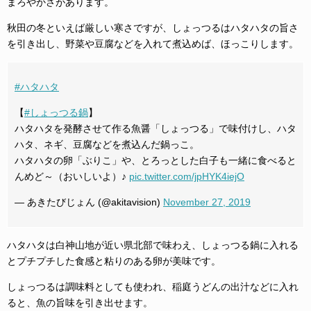
まろやかさがあります。
秋田の冬といえば厳しい寒さですが、しょっつるはハタハタの旨さ
を引き出し、野菜や豆腐などを入れて煮込めば、ほっこりします。
#ハタハタ
【
#しょっつる鍋
】
ハタハタを発酵させて作る魚醤「しょっつる」で味付けし、ハタ
ハタ、ネギ、豆腐などを煮込んだ鍋っこ。
ハタハタの卵「ぶりこ」や、とろっとした白子も一緒に食べると
んめど～（おいしいよ）♪
pic.twitter.com/jpHYK4iejO
— あきたびじょん (@akitavision)
November 27, 2019
ハタハタは白神山地が近い県北部で味わえ、しょっつる鍋に入れる
とプチプチした食感と粘りのある卵が美味です。
しょっつるは調味料としても使われ、稲庭うどんの出汁などに入れ
ると、魚の旨味を引き出せます。