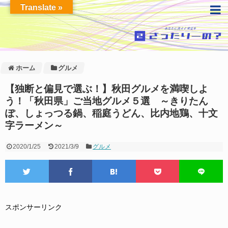
Translate »
ホーム
グルメ
【独断と偏見で選ぶ！】秋田グルメを満喫しよ
う！「秋田県」ご当地グルメ５選 ～きりたん
ぽ、しょっつる鍋、稲庭うどん、比内地鶏、十文
字ラーメン～
2020/1/25
2021/3/9
グルメ
スポンサーリンク