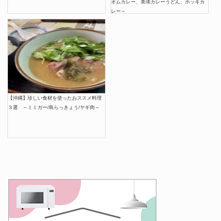
オムカレー、美瑛カレーうどん、ホッキカ
レー～
【沖縄】珍しい食材を使ったおススメ料理
３選 ～ミミガー/島らっきょう/ヤギ肉～