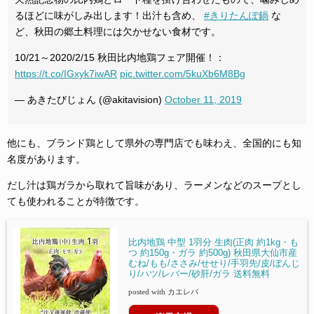
るほどに味がしみ出します！出汁も含め、
#きりたんぽ鍋
な
ど、秋田の郷土料理には欠かせない食材です。
10/21～2020/2/15 秋田比内地鶏フェア開催！：
https://t.co/IGxyk7iwAR
pic.twitter.com/5kuXb6M8Bg
— あきたびじょん (@akitavision)
October 11, 2019
他にも、ブランド鶏として県外の専門店でも味わえ、全国的にも知
名度があります。
だし汁は鶏ガラから取れて旨味があり、ラーメンなどのスープとし
ても使われることが特徴です。
比内地鶏 中型 1羽分 生肉(正肉 約1kg・も
つ 約150g・ガラ 約500g) 秋田県大仙市産
むね/もも/ささみ/せせり/手羽先/皮/ぼんじ
り/ハツ/レバー/砂肝/ガラ 送料無料
posted with
カエレバ