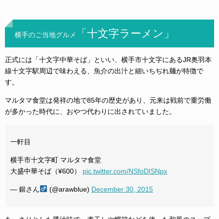
「
十文字ラーメン」
横手のご当地グルメ
正式には「十文字中華そば」といい、横手市十文字にあるJR奥羽本
線十文字駅周辺で味わえる、魚介の出汁と細いちぢれ麺が特徴で
す。
マルタマ食堂は発祥の地で85年の歴史があり、元来は戦前で重労働
が多かった時代に、おやつ代わりに出されていました。
一軒目
横手市十文字町 マルタマ食堂
大盛中華そば（¥600）
pic.twitter.com/NSfoDISNpx
— 銀さん
(@arawblue)
December 30, 2015