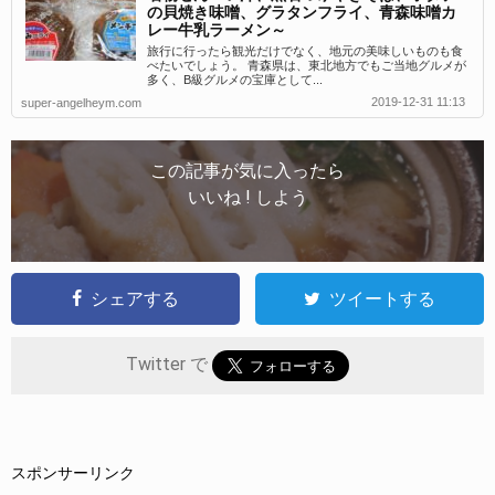
の貝焼き味噌、グラタンフライ、青森味噌カ
レー牛乳ラーメン～
旅行に行ったら観光だけでなく、地元の美味しいものも食
べたいでしょう。 青森県は、東北地方でもご当地グルメが
多く、B級グルメの宝庫として...
2019-12-31 11:13
super-angelheym.com
この記事が気に入ったら
いいね ! しよう
シェアする
ツイートする
Twitter で
スポンサーリンク