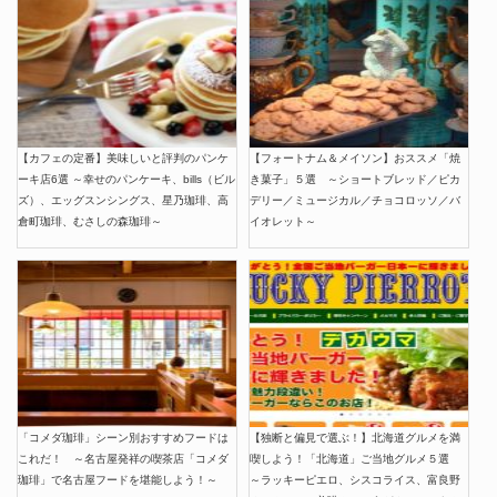
【カフェの定番】美味しいと評判のパンケ
【フォートナム＆メイソン】おススメ「焼
ーキ店6選 ～幸せのパンケーキ、bills（ビル
き菓子」５選 ～ショートブレッド／ピカ
ズ）、エッグスンシングス、星乃珈琲、高
デリー／ミュージカル／チョコロッソ／バ
倉町珈琲、むさしの森珈琲～
イオレット～
「コメダ珈琲」シーン別おすすめフードは
【独断と偏見で選ぶ！】北海道グルメを満
これだ！ ～名古屋発祥の喫茶店「コメダ
喫しよう！「北海道」ご当地グルメ５選
珈琲」で名古屋フードを堪能しよう！～
～ラッキーピエロ、シスコライス、富良野