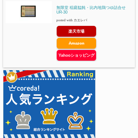
無限堂 稲庭饂飩・比内地鶏つゆ詰合せ
UR-30
posted with
カエレバ
楽天市場
Amazon
Yahooショッピング