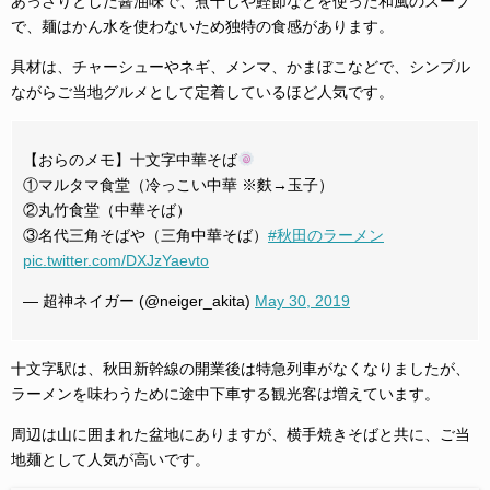
あっさりとした醤油味で、煮干しや鰹節などを使った和風のスープ
で、麺はかん水を使わないため独特の食感があります。
具材は、チャーシューやネギ、メンマ、かまぼこなどで、シンプル
ながらご当地グルメとして定着しているほど人気です。
【おらのメモ】十文字中華そば
①マルタマ食堂（冷っこい中華 ※麩→玉子）
②丸竹食堂（中華そば）
③名代三角そばや（三角中華そば）
#秋田のラーメン
pic.twitter.com/DXJzYaevto
— 超神ネイガー (@neiger_akita)
May 30, 2019
十文字駅は、秋田新幹線の開業後は特急列車がなくなりましたが、
ラーメンを味わうために途中下車する観光客は増えています。
周辺は山に囲まれた盆地にありますが、横手焼きそばと共に、ご当
地麺として人気が高いです。