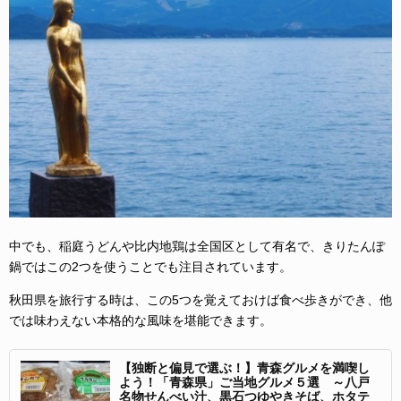
中でも、稲庭うどんや比内地鶏は全国区として有名で、きりたんぽ
鍋ではこの2つを使うことでも注目されています。
秋田県を旅行する時は、この5つを覚えておけば食べ歩きができ、他
では味わえない本格的な風味を堪能できます。
【独断と偏見で選ぶ！】青森グルメを満喫し
よう！「青森県」ご当地グルメ５選 ～八戸
名物せんべい汁、黒石つゆやきそば、ホタテ