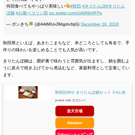
何回食べてもやっぱり美味しい
#秋田
#きりたんぽ
#きりたん
ぽ鍋
#お腹ペコリン部
pic.twitter.com/UAIR9rHFPp
— ポンきち
(@AAtMUvJWqphcfqG)
December 16, 2018
秋田県といえば、あきたこまちなど、米どころとしても有名で、手
作りの味わいを楽しめることでも人気が高いです。
きりたんぽ鍋は、囲炉裏で味わうと雰囲気が出ますし、鍋を囲むよ
うに炭火で焼き上げてから煮込むなど、家庭料理として定着してい
ます。
秋田比内や きりたんぽ鍋セット 3-4人前
posted with
カエレバ
楽天市場
Amazon
Yahooショッピング