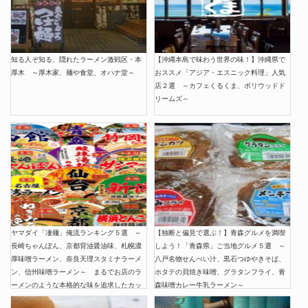
知る人ぞ知る、隠れたラーメン激戦区・本
【沖縄本島で味わう世界の味！】沖縄県で
厚木 ～厚木家、麺や食堂、オハナ堂～
おススメ「アジア・エスニック料理」人気
店２選 ～カフェくるくま、ボリウッドド
リームズ～
ヤマダイ「凄麺」俺流ランキング５選 ～
【独断と偏見で選ぶ！】青森グルメを満喫
長崎ちゃんぽん、京都背油醤油味、札幌濃
しよう！「青森県」ご当地グルメ５選 ～
厚味噌ラーメン、奈良天理スタミナラーメ
八戸名物せんべい汁、黒石つゆやきそば、
ン、信州味噌ラーメン～ まるでお店のラ
ホタテの貝焼き味噌、グラタンフライ、青
ーメンのような本格的な味を追求したカッ
森味噌カレー牛乳ラーメン～
プ麺シリーズ「凄麺」