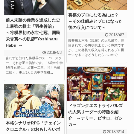
将棋のプロになる為には？
前人未踏の偉業を達成した史
～その仕組みとプロになった
上最強の棋士「羽生善治」
後の収入について～
～将棋界初の永世七冠、国民
2018/4/7
栄誉賞への軌跡”Yoshiharu
藤井聡太六段（現在）の大活躍で、注
Habu”～
目されている将棋棋士という職業です
が、この将棋で収入を得られるプロ棋
2018/4/3
士になるにはどうしたらいいので...
言わずと知れた将棋界のスーパースタ
ー、それは羽生義治です。 15歳の中学
3年生の時に、加藤一二三、谷川浩司
ゲーム
に続く、史上3人目の中学生棋...
ゲーム
ドラゴンクエストライバルズ
の人気リーダーの特徴を紹
介 ～テリー、ピサロ、ゼシ
本格シナリオRPG「チェイン
カ～
クロニクル」のおもしろいポ
2018/3/14