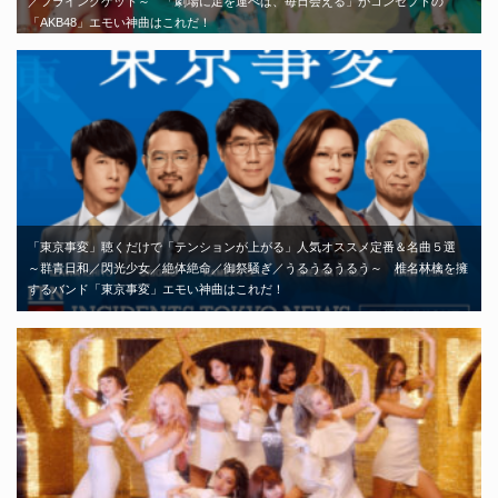
／フライングゲット～ 「劇場に足を運べば、毎日会える」がコンセプトの
「AKB48」エモい神曲はこれだ！
「東京事変」聴くだけで「テンションが上がる」人気オススメ定番＆名曲５選
～群青日和／閃光少女／絶体絶命／御祭騒ぎ／うるうるうるう～ 椎名林檎を擁
するバンド「東京事変」エモい神曲はこれだ！