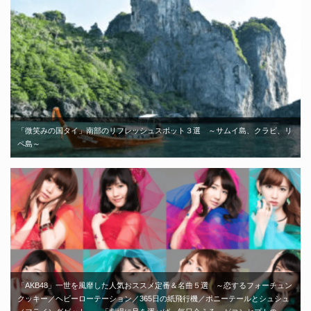
「微笑みの国タイ」南部のリフレッシュスポット３選 ～サムイ島、クラビ、リ
ペ島～
「AKB48」一世を風靡した人気おススメ定番＆名曲５選 ～恋するフォーチュン
クッキー／ヘビーローテーション／365日の紙飛行機／ポニーテールとシュシュ