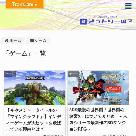
Translate »
ホーム
ゲーム
「
ゲーム
」
一覧
ゲーム
ゲーム
3DS最後の世界樹「世界樹の
【今やメジャータイトルの
迷宮X」についてまとめ ～人
「マインクラフト」】インデ
気シリーズ最新作の3Dダンジ
ィーゲームが大ヒットを飛ば
ョンRPG～
している理由とは？