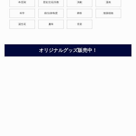
本/芸術
歴史/文化/宗教
演劇
漫画
科学
税/法律/制度
葬祭
観葉植物
誕生花
趣味
音楽
オリジナルグッズ販売中！
ホーム
サイトマップ
プライバシーポリシー
お問い合わせ
Copyright©
ざったりーの？
All Rights Reserved.