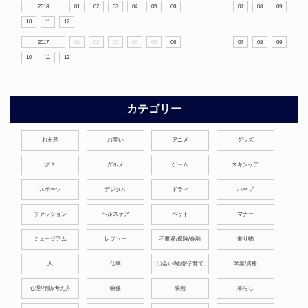
2018
01
02
03
04
05
06
07
08
09
10
11
12
2017
01
02
03
04
05
06
07
08
09
10
11
12
カテゴリー
お土産
お笑い
アニメ
グッズ
グミ
グルメ
ゲーム
スキンケア
スポーツ
デジタル
ドラマ
ハーブ
ファッション
ヘルスケア
ペット
マナー
ミュージアム
レジャー
不動産/保険/金融
乗り物
人
仕事
出会い/結婚/子育て
学業/資格
心理/行動/考え方
映像
映画
暮らし