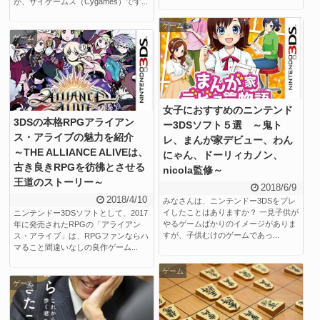
が、サイゲームス（Cygames）です...
ゲーム
ゲーム
女子におすすめのニンテンド
3DSの本格RPGアライアン
ー3DSソフト５選 ～鬼ト
ス・アライブの魅力を紹介
レ、まんが家デビュー、わん
～THE ALLIANCE ALIVEは、
にゃん、ドーリィカノン、
古き良きRPGを彷彿とさせる
nicola監修～
王道のストーリー～
2018/6/9
2018/4/10
みなさんは、ニンテンドー3DSをプレ
イしたことはありますか？ 一見子供が
ニンテンドー3DSソフトとして、2017
やるゲームばかりのイメージがありま
年に発売されたRPGの「アライアン
すが、子供むけのゲームであっ...
ス・アライブ」は、RPGファンならハ
マること間違いなしの良作ゲーム...
ゲーム
ゲーム