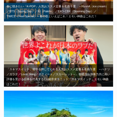
春に聴きたい「K-POP」人気おススメ定番＆名曲５選 ～HyunA（ice cream）
／BTS（Spring Day）／IU（Palette）／EXO-CBX（Blooming Day）／
TWICE（Feel Special）～春の歌といえばこれ！エモい神曲はこれだ！
「スキマスイッチ」背中を押してくれる人気おススメ定番＆名曲５選 ～ハナツ
／ガラナ／Lovin’ Song／ボクノート／スカーレット～ 歌唱力・演奏力共に高い
評価を受ける日本を代表する2人組音楽ユニット「スキマスイッチ」エモい神曲
はこれだ！