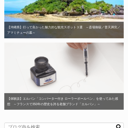
【沖縄県】行って良かった魅力的な観光スポット３選 ～斎場御嶽／普天満宮／
アマミチューの墓～
【体験談】エルバン「コンバーター付き ローラーボールペン」を使ってみた感
想 ～フランスで350年の歴史を誇る老舗ブランド「エルバン」～