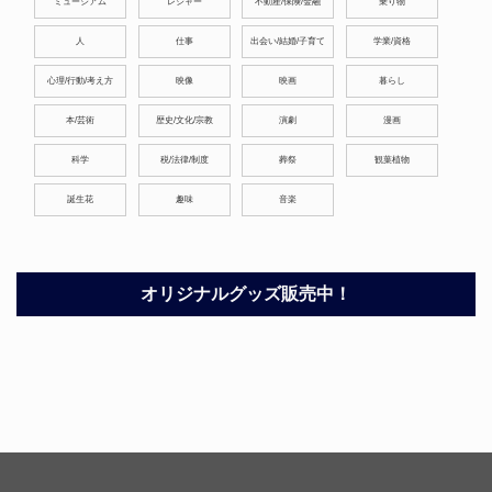
ミュージアム
レジャー
不動産/保険/金融
乗り物
人
仕事
出会い/結婚/子育て
学業/資格
心理/行動/考え方
映像
映画
暮らし
本/芸術
歴史/文化/宗教
演劇
漫画
科学
税/法律/制度
葬祭
観葉植物
誕生花
趣味
音楽
オリジナルグッズ販売中！