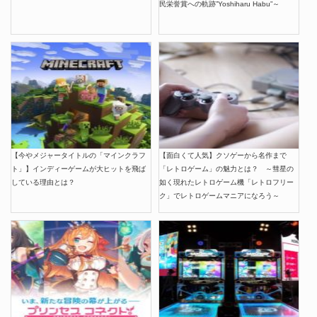
民栄誉賞への軌跡”Yoshiharu Habu”～
【今やメジャータイトルの「マインクラフ
【面白くて人気】クソゲーから名作まで
ト」】インディーゲームが大ヒットを飛ば
「レトロゲーム」の魅力とは？ ～彗星の
している理由とは？
如く現れたレトロゲーム機「レトロフリー
ク」でレトロゲームマニアになろう～