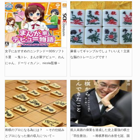
女子におすすめのニンテンドー3DSソフト
麻雀ってギャンブルでしょ？いいえ！立派
５選 ～鬼トレ、まんが家デビュー、わん
な脳のトレーニングです！
にゃん、ドーリィカノン、nicola監修～
将棋のプロになる為には？ ～その仕組み
前人未踏の偉業を達成した史上最強の棋士
とプロになった後の収入について～
「羽生善治」 ～将棋界初の永世七冠、国