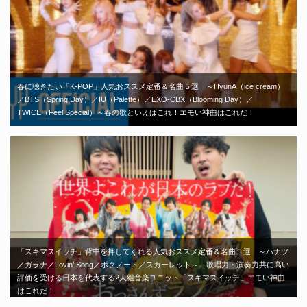
春に聴きたい「K-POP」人気おススメ定番＆名曲５選 ～HyunA（ice cream）
／BTS（Spring Day）／IU（Palette）／EXO-CBX（Blooming Day）／
TWICE（Feel Special）～春の歌といえばこれ！エモい神曲はこれだ！
「スキマスイッチ」背中を押してくれる人気おススメ定番＆名曲５選 ～ハナツ
／ガラナ／Lovin’ Song／ボクノート／スカーレット～ 歌唱力・演奏力共に高い
評価を受ける日本を代表する2人組音楽ユニット「スキマスイッチ」エモい神曲
はこれだ！