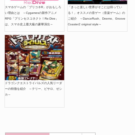
スマホゲームの「プリコネR」がおもしろ
「きっと楽しい世界がそこには待ってい
い理由とは ～Cygamesの新作アニメ
る！」オススメの音ゲー（音楽ゲーム）の
RPG「プリンセスコネクト！Re:Dive」
ご紹介 ～DanceRush、Deemo、Groove
は、スマホ史上最大級の豪華演出～
Coaster2 original style～
ドラゴンクエストライバルズの人気リーダ
ーの特徴を紹介 ～テリー、ピサロ、ゼシ
カ～