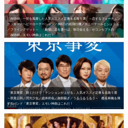
「AKB48」一世を風靡した人気おススメ定番＆名曲５選 ～恋するフォーチュン
クッキー／ヘビーローテーション／365日の紙飛行機／ポニーテールとシュシュ
／フライングゲット～ 「劇場に足を運べば、毎日会える」がコンセプトの
「AKB48」エモい神曲はこれだ！
「東京事変」聴くだけで「テンションが上がる」人気オススメ定番＆名曲５選
～群青日和／閃光少女／絶体絶命／御祭騒ぎ／うるうるうるう～ 椎名林檎を擁
するバンド「東京事変」エモい神曲はこれだ！