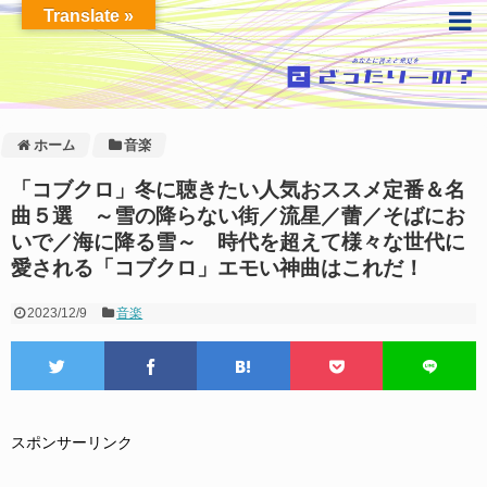
Translate »
ホーム
音楽
「コブクロ」冬に聴きたい人気おススメ定番＆名
曲５選 ～雪の降らない街／流星／蕾／そばにお
いで／海に降る雪～ 時代を超えて様々な世代に
愛される「コブクロ」エモい神曲はこれだ！
2023/12/9
音楽
スポンサーリンク