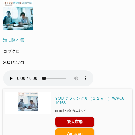
海に降る雪
コブクロ
2001/11/21
YOU/ＣＤシングル（１２ｃｍ）/WPC6-
10168
posted with
カエレバ
楽天市場
Amazon