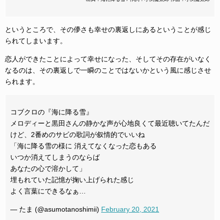
というところで、その儚さも幸せの裏返しにあるということが感じ
られてしまいます。
恋人ができたことによって幸せになった、そしてその存在がいなく
なるのは、その裏返しで一瞬のことではないかという風に感じさせ
られます。
コブクロの『海に降る雪』
メロディーと黒田さんの静かな声が心地良くて最近聴いてたんだ
けど、2番めのサビの歌詞が叙情的でいいね
「海に降る雪の様に 消えてなくなった恋もある
いつか消えてしまうのならば
あなたの心で溶かして」
埋もれていた記憶が掬い上げられた感じ
よく言葉にできるなぁ…
— たま (@asumotanoshimii)
February 20, 2021