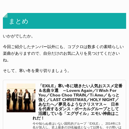
まとめ
いかがでしたか。
今回ご紹介したナンバー以外にも、コブクロは数多くの素晴らしい
楽曲がありますので、自分だけのお気に入りを見つけてください
ね。
そして、寒い冬を乗り切りましょう。
「EXILE」寒い冬に聴きたい人気おススメ定番
＆名曲９選 ～Lovers Again／I Wish For
You／Choo Choo TRAIN／Ti Amo／もっと
強く／LAST CHRISTMAS／HOLY NIGHT／
あなたへ／夢見るようなクリスマス～ 日本
を代表するダンス・ボーカルグループとして
活躍している「エグザイル」エモい神曲はこ
れだ！
今や知らぬ者はいない国民的グループ「EXILE」。 2014年に5
名が加入し、史上最多の19名編成となって以降も、その勢いは