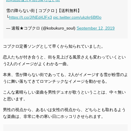
雪の降らない街 [ コブクロ ]【送料無料】
└
https://t.co/JINEd4JFx3
pic.twitter.com/ukzkr6Bf0o
— 速報★コブクロ (@kobukuro_soul)
September 12, 2019
コブクロ定番ソングとして早くから知られていました。
恋人たちが付き合うと、街を見上げる風景さえも変わっていくとい
う2人のイメージがよくわかる一曲。
本来、雪が降らない街であっても、2人がイメージする雪が粉雪のよ
うに舞い落ちてきてロマンチックなイメージを動かせる。
こんな素晴らしい楽曲を男性デュオが歌うということは、中々無い
と思います。
男性の視点から、あるいは女性の視点から、どちらとも取れるよう
な楽曲は、非常に冬の寒い日にホッコリさせられます。