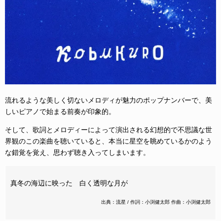
流れるような美しく切ないメロディが魅力のポップナンバーで、美
しいピアノで始まる前奏が印象的。
そして、歌詞とメロディーによって演出される幻想的で不思議な世
界観のこの楽曲を聴いていると、本当に星空を眺めているかのよう
な錯覚を覚え、思わず聴き入ってしまいます。
真冬の海辺に映った 白く透明な月が
出典：流星 / 作詞：小渕健太郎 作曲：小渕健太郎