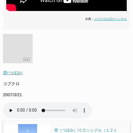
出典：
コブクロ公式チャンネル
蕾(つぼみ)
コブクロ
2007/3/21
蕾（つぼみ）/ＣＤシングル（１２ｃ