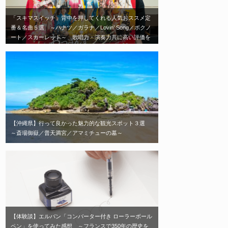
「スキマスイッチ」背中を押してくれる人気おススメ定
番＆名曲５選 ～ハナツ／ガラナ／Lovin’ Song／ボクノ
ート／スカーレット～ 歌唱力・演奏力共に高い評価を
受ける日本を代表する2人組音楽ユニット「スキマスイ
ッチ」エモい神曲はこれだ！
【沖縄県】行って良かった魅力的な観光スポット３選
～斎場御嶽／普天満宮／アマミチューの墓～
【体験談】エルバン「コンバーター付き ローラーボール
ペン」を使ってみた感想 ～フランスで350年の歴史を