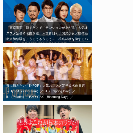
「東京事変」聴くだけで「テンションが上がる」人気オ
ススメ定番＆名曲５選 ～群青日和／閃光少女／絶体絶
命／御祭騒ぎ／うるうるうるう～ 椎名林檎を擁するバ
ンド「東京事変」エモい神曲はこれだ！
春に聴きたい「K-POP」人気おススメ定番＆名曲５選
～HyunA（ice cream）／BTS（Spring Day）／
IU（Palette）／EXO-CBX（Blooming Day）／
TWICE（Feel Special）～春の歌といえばこれ！エモい
神曲はこれだ！