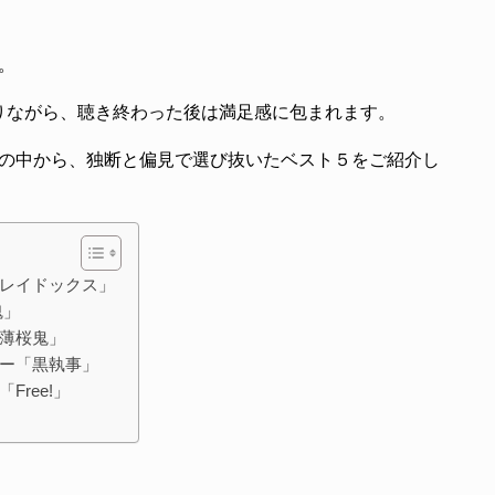
。
りながら、聴き終わった後は満足感に包まれます。
Dの中から、独断と偏見で選び抜いたベスト５をご紹介し
レイドックス」
魂」
薄桜鬼」
ー「黒執事」
ree!」