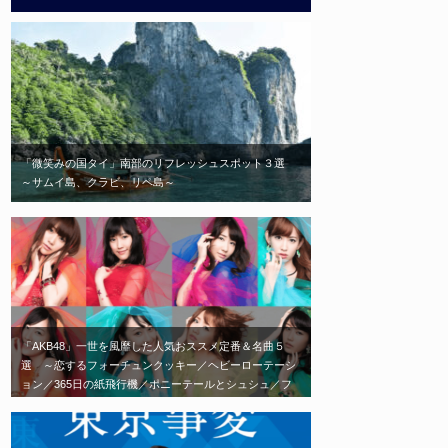
「微笑みの国タイ」南部のリフレッシュスポット３選
～サムイ島、クラビ、リペ島～
「AKB48」一世を風靡した人気おススメ定番＆名曲５
選 ～恋するフォーチュンクッキー／ヘビーローテーシ
ョン／365日の紙飛行機／ポニーテールとシュシュ／フ
ライングゲット～ 「劇場に足を運べば、毎日会える」
がコンセプトの「AKB48」エモい神曲はこれだ！