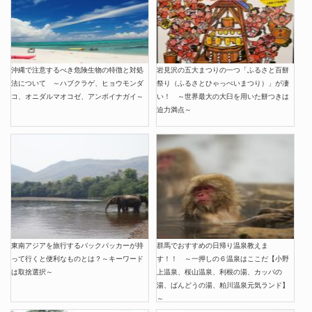
沖縄で注意するべき危険生物の特徴と対処
岩見沢の五大まつりの一つ「ふるさと百餅
法について ～ハブクラゲ、ヒョウモンダ
祭り（ふるさとひゃっぺいまつり）」が凄
コ、オニダルマオコゼ、アンボイナガイ～
い！ ～世界最大の大臼を用いた餅つきは
迫力満点～
東南アジアを旅行するバックパッカーが持
群馬でおすすめの日帰り温泉教えま
って行くと便利なものとは？～キーワード
す！！ ～一押しの６温泉はここだ【小野
は取捨選択～
上温泉、桜山温泉、利根の湯、カッパの
湯、ばんどうの湯、粕川温泉元気ランド】
～