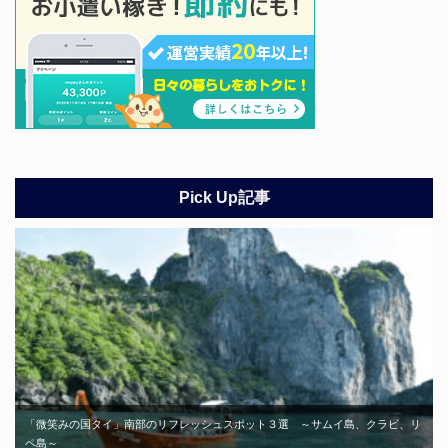
Pick Up記事
「微笑みの国タイ」南部のリフレッシュスポット３選 ～サムイ島、クラビ、リ
ペ島～