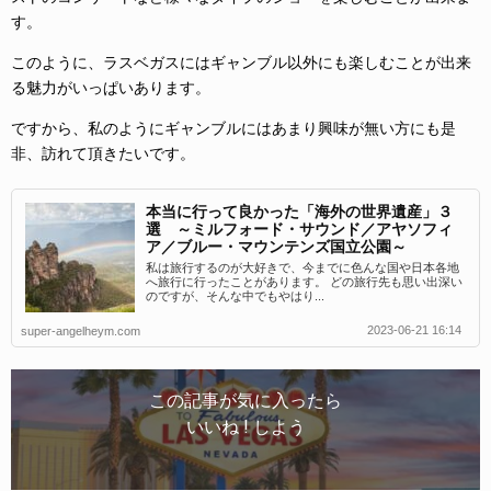
す。
このように、ラスベガスにはギャンブル以外にも楽しむことが出来
る魅力がいっぱいあります。
ですから、私のようにギャンブルにはあまり興味が無い方にも是
非、訪れて頂きたいです。
本当に行って良かった「海外の世界遺産」３
選 ～ミルフォード・サウンド／アヤソフィ
ア／ブルー・マウンテンズ国立公園～
私は旅行するのが大好きで、今までに色んな国や日本各地
へ旅行に行ったことがあります。 どの旅行先も思い出深い
のですが、そんな中でもやはり...
2023-06-21 16:14
super-angelheym.com
この記事が気に入ったら
いいね ! しよう