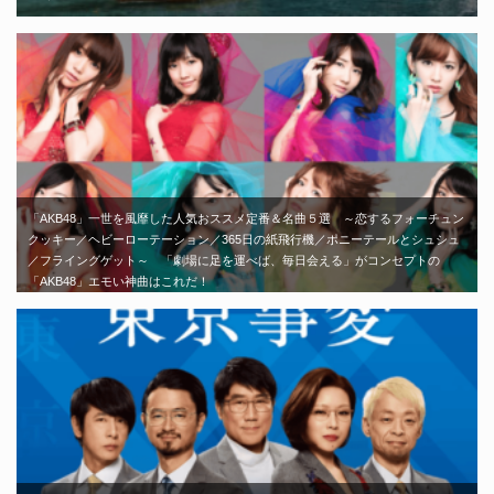
「AKB48」一世を風靡した人気おススメ定番＆名曲５選 ～恋するフォーチュン
クッキー／ヘビーローテーション／365日の紙飛行機／ポニーテールとシュシュ
／フライングゲット～ 「劇場に足を運べば、毎日会える」がコンセプトの
「AKB48」エモい神曲はこれだ！