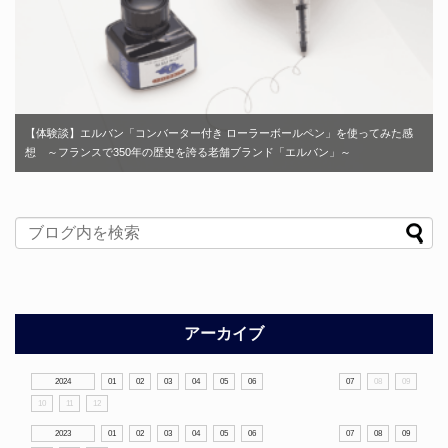
【体験談】エルバン「コンバーター付き ローラーボールペン」を使ってみた感
想 ～フランスで350年の歴史を誇る老舗ブランド「エルバン」～
アーカイブ
2024
01
02
03
04
05
06
07
08
09
10
11
12
2023
01
02
03
04
05
06
07
08
09