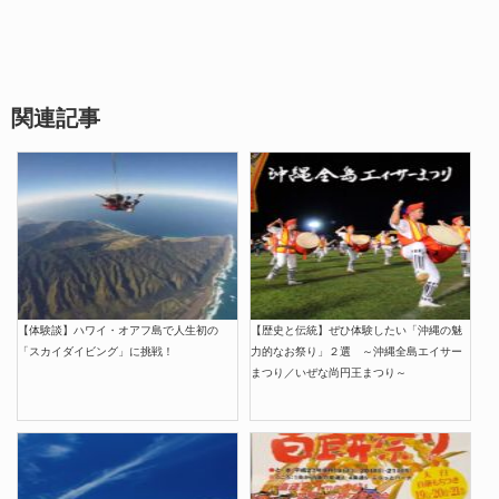
関連記事
【体験談】ハワイ・オアフ島で人生初の
【歴史と伝統】ぜひ体験したい「沖縄の魅
「スカイダイビング」に挑戦！
力的なお祭り」２選 ～沖縄全島エイサー
まつり／いぜな尚円王まつり～