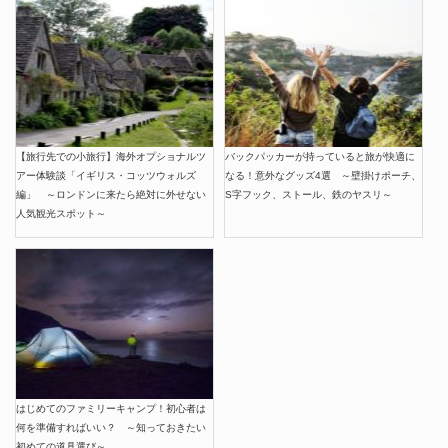
【旅行先での小旅行】海外オプショナルツ
バックパッカーが持っていると旅が快適に
アー体験談「イギリス・コッツウォルズ
なる！意外なグッズ4選 ～壁掛けポーチ、
編」 ～ロンドンに来たら絶対に外せない
S字フック、ストール、鉄のヤスリ～
人気観光スポット～
はじめてのファミリーキャンプ！初心者は
何を準備すればいい？ ～知っておきたい
初めての道具選び～