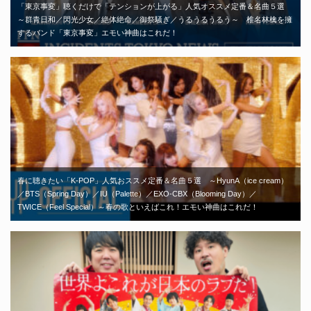
「東京事変」聴くだけで「テンションが上がる」人気オススメ定番＆名曲５選
～群青日和／閃光少女／絶体絶命／御祭騒ぎ／うるうるうるう～ 椎名林檎を擁
するバンド「東京事変」エモい神曲はこれだ！
春に聴きたい「K-POP」人気おススメ定番＆名曲５選 ～HyunA（ice cream）
／BTS（Spring Day）／IU（Palette）／EXO-CBX（Blooming Day）／
TWICE（Feel Special）～春の歌といえばこれ！エモい神曲はこれだ！