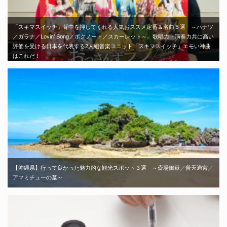
「スキマスイッチ」背中を押してくれる人気おススメ定番＆名曲５選 ～ハナツ
／ガラナ／Lovin’ Song／ボクノート／スカーレット～ 歌唱力・演奏力共に高い
評価を受ける日本を代表する2人組音楽ユニット「スキマスイッチ」エモい神曲
はこれだ！
【沖縄県】行って良かった魅力的な観光スポット３選 ～斎場御嶽／普天満宮／
アマミチューの墓～