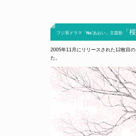
「桜
フジ系ドラマ「Ns’あおい」主題歌
2005年11月にリリースされた12枚
た。