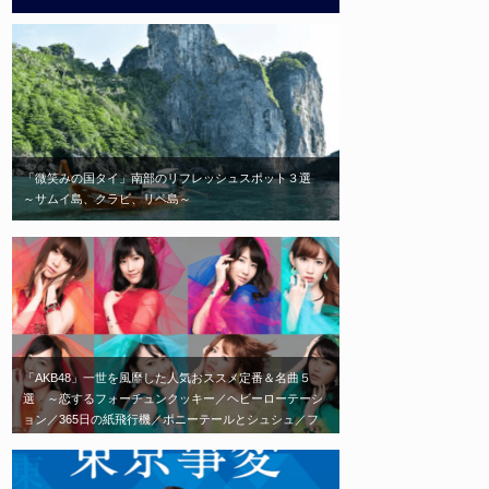
「微笑みの国タイ」南部のリフレッシュスポット３選
～サムイ島、クラビ、リペ島～
「AKB48」一世を風靡した人気おススメ定番＆名曲５
選 ～恋するフォーチュンクッキー／ヘビーローテーシ
ョン／365日の紙飛行機／ポニーテールとシュシュ／フ
ライングゲット～ 「劇場に足を運べば、毎日会える」
がコンセプトの「AKB48」エモい神曲はこれだ！