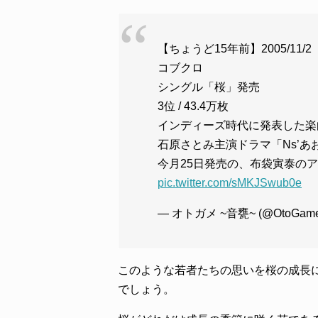
【ちょうど15年前】2005/11/2
コブクロ
シングル「桜」発売
3位 / 43.4万枚
インディーズ時代に発表した楽
石原さとみ主演ドラマ「Ns’
今月25日発売の、布袋寅泰の
pic.twitter.com/sMKJSwub0e
— オトガメ ~音甕~ (@OtoGame
このような若者たちの思いを桜の成長
でしょう。