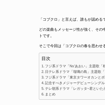
「コブクロ」と言えば、誰もが認める
どの楽曲もメッセージ性が強く、その
トです。
そこで今回は「コブクロの春を思わせ
目次
フジ系ドラマ「Ns’あおい」主題歌「
日テレ系ドラマ「瑠璃の島」主題歌「
フジ系ドラマ「東京タワーオカンとボ
記念すべきメジャーデビューシングル「
テレ朝系ドラマ「レガッタ~君といた
まとめ