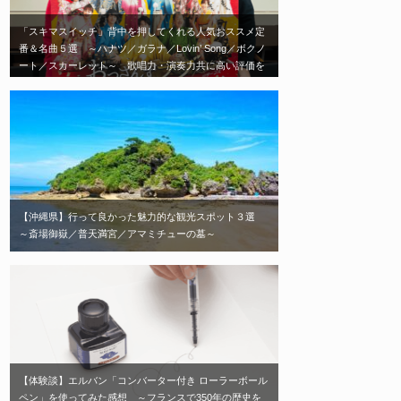
「スキマスイッチ」背中を押してくれる人気おススメ定
番＆名曲５選 ～ハナツ／ガラナ／Lovin’ Song／ボクノ
ート／スカーレット～ 歌唱力・演奏力共に高い評価を
受ける日本を代表する2人組音楽ユニット「スキマスイ
ッチ」エモい神曲はこれだ！
【沖縄県】行って良かった魅力的な観光スポット３選
～斎場御嶽／普天満宮／アマミチューの墓～
【体験談】エルバン「コンバーター付き ローラーボール
ペン」を使ってみた感想 ～フランスで350年の歴史を