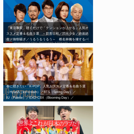
「東京事変」聴くだけで「テンションが上がる」人気オ
ススメ定番＆名曲５選 ～群青日和／閃光少女／絶体絶
命／御祭騒ぎ／うるうるうるう～ 椎名林檎を擁するバ
ンド「東京事変」エモい神曲はこれだ！
春に聴きたい「K-POP」人気おススメ定番＆名曲５選
～HyunA（ice cream）／BTS（Spring Day）／
IU（Palette）／EXO-CBX（Blooming Day）／
TWICE（Feel Special）～春の歌といえばこれ！エモい
神曲はこれだ！