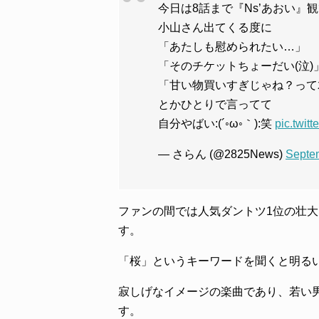
今日は8話まで『Ns’あおい』
小山さん出てくる度に
「あたしも慰められたい…」
「そのチケットちょーだい(泣)
「甘い物買いすぎじゃね？って
とかひとりで言ってて
自分やばい:(´◦ω◦｀):笑
pic.twi
— さらん (@2825News)
Septe
ファンの間では人気ダントツ1位の壮
す。
「桜」というキーワードを聞くと明る
寂しげなイメージの楽曲であり、若い
す。