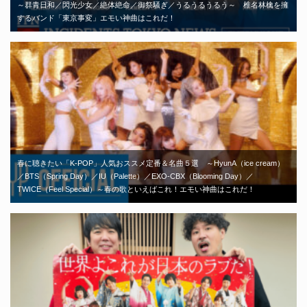
～群青日和／閃光少女／絶体絶命／御祭騒ぎ／うるうるうるう～ 椎名林檎を擁
するバンド「東京事変」エモい神曲はこれだ！
春に聴きたい「K-POP」人気おススメ定番＆名曲５選 ～HyunA（ice cream）
／BTS（Spring Day）／IU（Palette）／EXO-CBX（Blooming Day）／
TWICE（Feel Special）～春の歌といえばこれ！エモい神曲はこれだ！