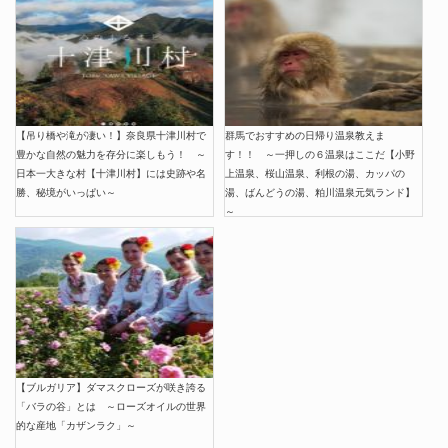
【吊り橋や滝が凄い！】奈良県十津川村で
群馬でおすすめの日帰り温泉教えま
豊かな自然の魅力を存分に楽しもう！ ～
す！！ ～一押しの６温泉はここだ【小野
日本一大きな村【十津川村】には史跡や名
上温泉、桜山温泉、利根の湯、カッパの
勝、秘境がいっぱい～
湯、ばんどうの湯、粕川温泉元気ランド】
～
【ブルガリア】ダマスクローズが咲き誇る
「バラの谷」とは ～ローズオイルの世界
的な産地「カザンラク」～