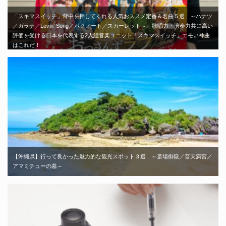
「スキマスイッチ」背中を押してくれる人気おススメ定番＆名曲５選 ～ハナツ
／ガラナ／Lovin’ Song／ボクノート／スカーレット～ 歌唱力・演奏力共に高い
評価を受ける日本を代表する2人組音楽ユニット「スキマスイッチ」エモい神曲
はこれだ！
【沖縄県】行って良かった魅力的な観光スポット３選 ～斎場御嶽／普天満宮／
アマミチューの墓～