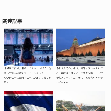
関連記事
【ANA国内線】若者は「スマートU25」を
【旅行先での小旅行】海外オプショナルツ
使って割安料金でフライトしよう！ ～
アー体験談「ロシア・モスクワ編」 ～旅
ANAのユース割引「ユースU25」を賢く利
行先フリータイムで参加する観光やアクテ
用～
ィビティ～