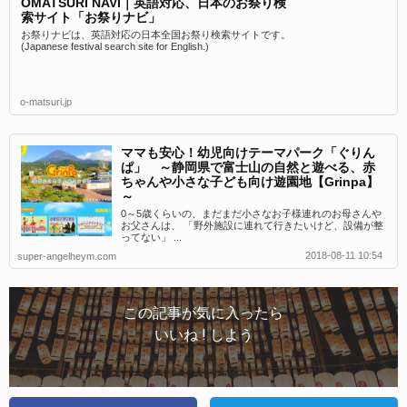
OMATSURI NAVI｜英語対応、日本のお祭り検
索サイト「お祭りナビ」
お祭りナビは、英語対応の日本全国お祭り検索サイトです。
(Japanese festival search site for English.)
o-matsuri.jp
ママも安心！幼児向けテーマパーク「ぐりん
ぱ」 ～静岡県で富士山の自然と遊べる、赤
ちゃんや小さな子ども向け遊園地【Grinpa】
～
0～5歳くらいの、まだまだ小さなお子様連れのお母さんや
お父さんは、 「野外施設に連れて行きたいけど、設備が整
ってない」 ...
2018-08-11 10:54
super-angelheym.com
この記事が気に入ったら
いいね ! しよう