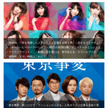
「AKB48」一世を風靡した人気おススメ定番＆名曲５選 ～恋するフォーチュン
クッキー／ヘビーローテーション／365日の紙飛行機／ポニーテールとシュシュ
／フライングゲット～ 「劇場に足を運べば、毎日会える」がコンセプトの
「AKB48」エモい神曲はこれだ！
「東京事変」聴くだけで「テンションが上がる」人気オススメ定番＆名曲５選