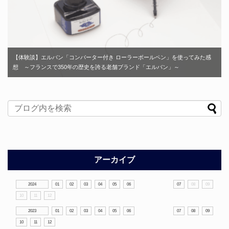
【体験談】エルバン「コンバーター付き ローラーボールペン」を使ってみた感
想 ～フランスで350年の歴史を誇る老舗ブランド「エルバン」～
アーカイブ
2024
01
02
03
04
05
06
07
08
09
10
11
12
2023
01
02
03
04
05
06
07
08
09
10
11
12