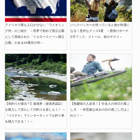
アメリカで最も人口が少ない「ワイオミン
バックパッカーが持っていると旅が快適に
グ州」のご紹介 ～世界で初めて国立公園
なる！意外なグッズ4選 ～壁掛けポーチ、
として登録された「イエローストーン国立
S字フック、ストール、鉄のヤスリ～
公園」がある44番目の州～
【魚釣りが違法？】遊漁券（遊漁承認証）
【無趣味の人必見！】社会人の休日の過ご
を購入して安心して川釣りを楽しもう！ ～
し方 ～有意義な休みの日の過ごし方はこ
『つりチケ』でインターネットでも釣り券
れだ！～
を購入できる！！～