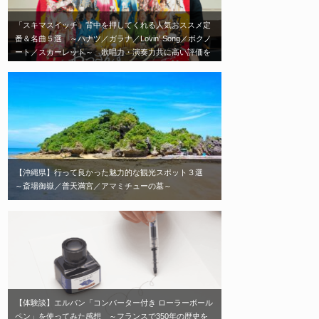
「スキマスイッチ」背中を押してくれる人気おススメ定
番＆名曲５選 ～ハナツ／ガラナ／Lovin’ Song／ボクノ
ート／スカーレット～ 歌唱力・演奏力共に高い評価を
受ける日本を代表する2人組音楽ユニット「スキマスイ
ッチ」エモい神曲はこれだ！
【沖縄県】行って良かった魅力的な観光スポット３選
～斎場御嶽／普天満宮／アマミチューの墓～
【体験談】エルバン「コンバーター付き ローラーボール
ペン」を使ってみた感想 ～フランスで350年の歴史を