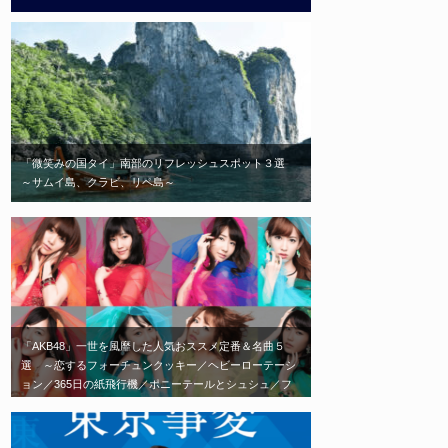
「微笑みの国タイ」南部のリフレッシュスポット３選
～サムイ島、クラビ、リペ島～
「AKB48」一世を風靡した人気おススメ定番＆名曲５
選 ～恋するフォーチュンクッキー／ヘビーローテーシ
ョン／365日の紙飛行機／ポニーテールとシュシュ／フ
ライングゲット～ 「劇場に足を運べば、毎日会える」
がコンセプトの「AKB48」エモい神曲はこれだ！