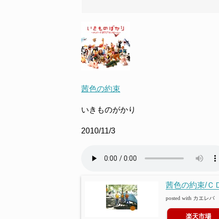
茜色の約束
いきものがかり
2010/11/3
茜色の約束/ＣＤ
posted with
カエレバ
楽天市場