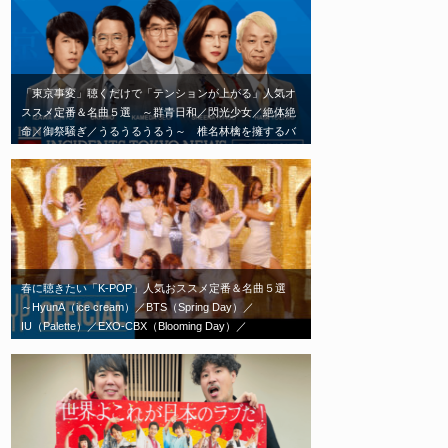
「東京事変」聴くだけで「テンションが上がる」人気オ
ススメ定番＆名曲５選 ～群青日和／閃光少女／絶体絶
命／御祭騒ぎ／うるうるうるう～ 椎名林檎を擁するバ
ンド「東京事変」エモい神曲はこれだ！
春に聴きたい「K-POP」人気おススメ定番＆名曲５選
～HyunA（ice cream）／BTS（Spring Day）／
IU（Palette）／EXO-CBX（Blooming Day）／
TWICE（Feel Special）～春の歌といえばこれ！エモい
神曲はこれだ！