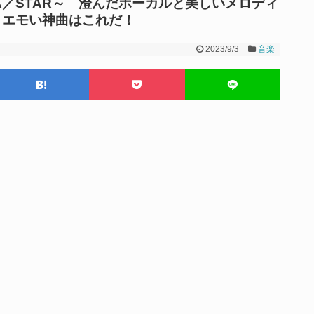
RA／STAR～ 澄んだボーカルと美しいメロディ
」エモい神曲はこれだ！
2023/9/3
音楽