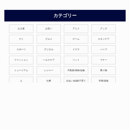
カテゴリー
お土産
お笑い
アニメ
グッズ
グミ
グルメ
ゲーム
スキンケア
スポーツ
デジタル
ドラマ
ハーブ
ファッション
ヘルスケア
ペット
マナー
ミュージアム
レジャー
不動産/保険/金融
乗り物
人
仕事
出会い/結婚/子育て
学業/資格
心理/行動/考え方
映像
映画
暮らし
本/芸術
歴史/文化/宗教
演劇
漫画
科学
税/法律/制度
葬祭
観葉植物
誕生花
趣味
音楽