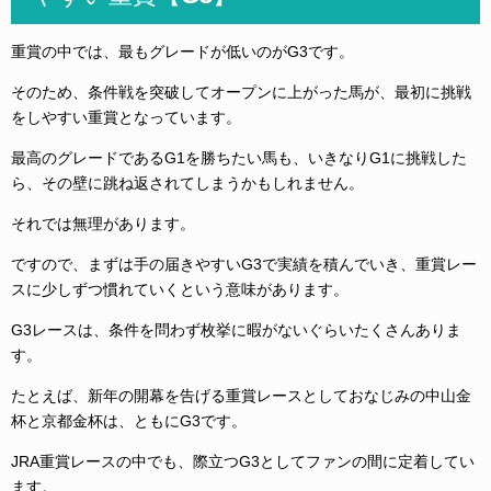
重賞の中では、最もグレードが低いのがG3です。
そのため、条件戦を突破してオープンに上がった馬が、最初に挑戦
をしやすい重賞となっています。
最高のグレードであるG1を勝ちたい馬も、いきなりG1に挑戦した
ら、その壁に跳ね返されてしまうかもしれません。
それでは無理があります。
ですので、まずは手の届きやすいG3で実績を積んでいき、重賞レー
スに少しずつ慣れていくという意味があります。
G3レースは、条件を問わず枚挙に暇がないぐらいたくさんありま
す。
たとえば、新年の開幕を告げる重賞レースとしておなじみの中山金
杯と京都金杯は、ともにG3です。
JRA重賞レースの中でも、際立つG3としてファンの間に定着してい
ます。