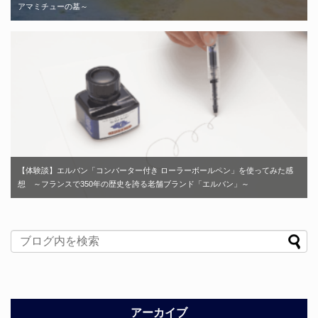
アマミチューの墓～
【体験談】エルバン「コンバーター付き ローラーボールペン」を使ってみた感
想 ～フランスで350年の歴史を誇る老舗ブランド「エルバン」～
アーカイブ