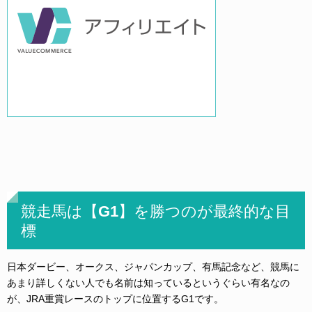
競走馬は【G1】を勝つのが最終的な目
標
日本ダービー、オークス、ジャパンカップ、有馬記念など、競馬に
あまり詳しくない人でも名前は知っているというぐらい有名なの
が、JRA重賞レースのトップに位置するG1です。