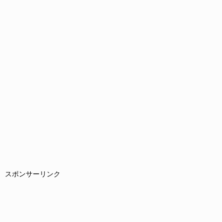
スポンサーリンク