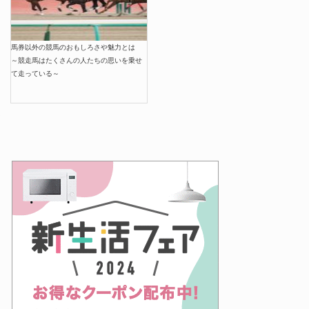
馬券以外の競馬のおもしろさや魅力とは
～競走馬はたくさんの人たちの思いを乗せ
て走っている～