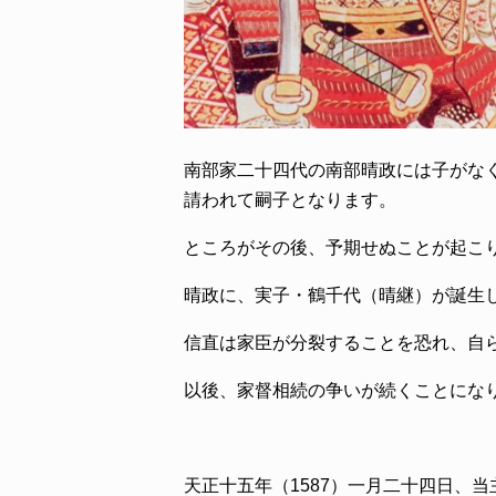
南部家二十四代の南部晴政には子がな
請われて嗣子となります。
ところがその後、予期せぬことが起こ
晴政に、実子・鶴千代（晴継）が誕生
信直は家臣が分裂することを恐れ、自
以後、家督相続の争いが続くことにな
天正十五年（1587）一月二十四日、