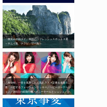
「微笑みの国タイ」南部のリフレッシュスポット３選
～サムイ島、クラビ、リペ島～
「AKB48」一世を風靡した人気おススメ定番＆名曲５
選 ～恋するフォーチュンクッキー／ヘビーローテーシ
ョン／365日の紙飛行機／ポニーテールとシュシュ／フ
ライングゲット～ 「劇場に足を運べば、毎日会える」
がコンセプトの「AKB48」エモい神曲はこれだ！