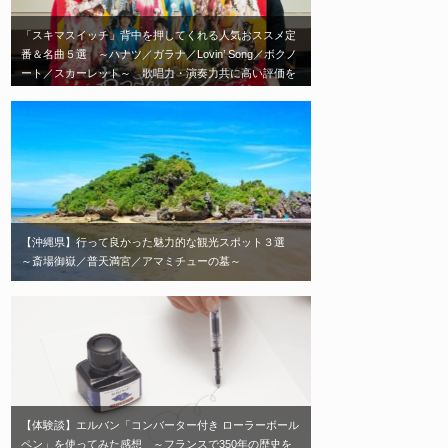
「スキマスイッチ」背中を押してくれる人気おススメ定
番＆名曲５選 ～ハナツ／ガラナ／Lovin’ Song／ボクノ
ート／スカーレット～ 歌唱力・演奏力共に高い評価を
受ける日本を代表する2人組音楽ユニット「スキマスイ
ッチ」エモい神曲はこれだ！
【沖縄県】行って良かった魅力的な観光スポット３選
～斎場御嶽／普天満宮／アマミチューの墓～
【体験談】エルバン「コンバーター付き ローラーボール
ペン」を使ってみた感想 ～フランスで350年の歴史を