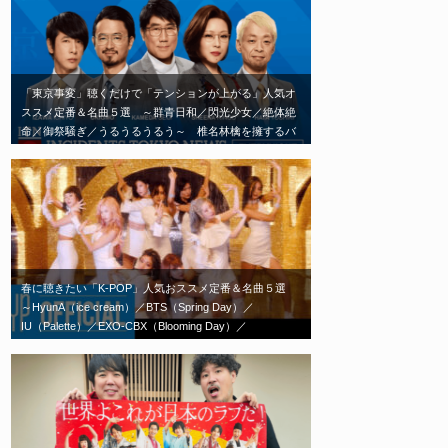
「東京事変」聴くだけで「テンションが上がる」人気オ
ススメ定番＆名曲５選 ～群青日和／閃光少女／絶体絶
命／御祭騒ぎ／うるうるうるう～ 椎名林檎を擁するバ
ンド「東京事変」エモい神曲はこれだ！
春に聴きたい「K-POP」人気おススメ定番＆名曲５選
～HyunA（ice cream）／BTS（Spring Day）／
IU（Palette）／EXO-CBX（Blooming Day）／
TWICE（Feel Special）～春の歌といえばこれ！エモい
神曲はこれだ！