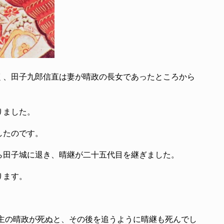
く、田子九郎信直は妻が晴政の長女であったところから
りました。
したのです。
ら田子城に退き、晴継が二十五代目を継ぎました。
ります。
当主の晴政が死ぬと、その後を追うように晴継も死んでし