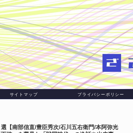
サイトマップ
プライバシーポリシー
選【南部信直/豊臣秀次/石川五右衛門/本阿弥光