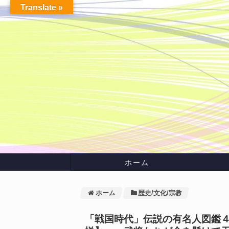
Translate »
ホーム
ホーム
歴史/文化/宗教
「戦国時代」伝説の有名人図鑑４