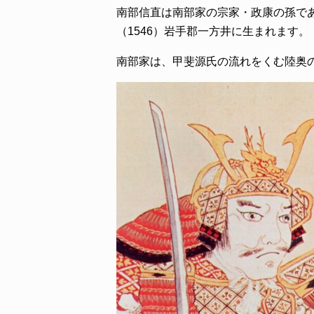
南部信直は南部家の宗家・政康の孫で
（1546）岩手郡一方井に生まれます。
南部家は、甲斐源氏の流れをくむ陸奥