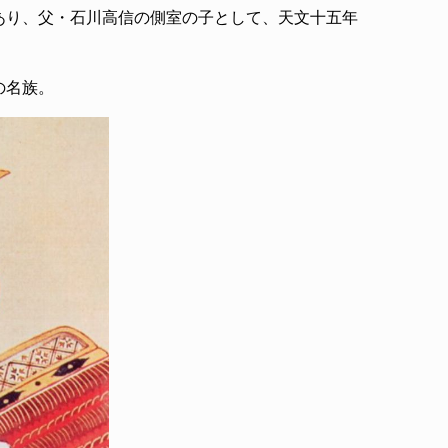
あり、父・石川高信の側室の子として、天文十五年
の名族。