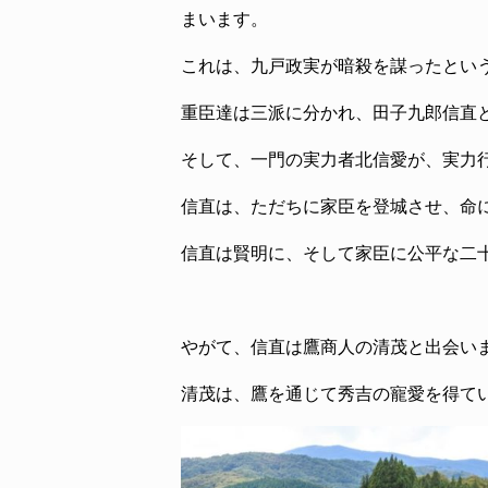
まいます。
これは、九戸政実が暗殺を謀ったとい
重臣達は三派に分かれ、田子九郎信直
そして、一門の実力者北信愛が、実力
信直は、ただちに家臣を登城させ、命
信直は賢明に、そして家臣に公平な二
やがて、信直は鷹商人の清茂と出会い
清茂は、鷹を通じて秀吉の寵愛を得て