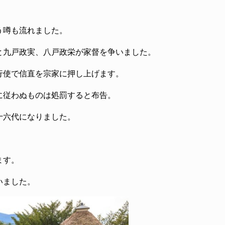
う噂も流れました。
と九戸政実、八戸政栄が家督を争いました。
行使で信直を宗家に押し上げます。
に従わぬものは処罰すると布告。
十六代になりました。
ます。
いました。