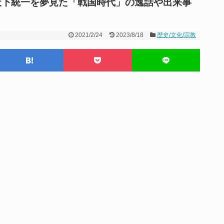
天下統一を夢見た「戦国時代」の逸話や出来事
2021/2/24
2023/8/18
歴史/文化/宗教