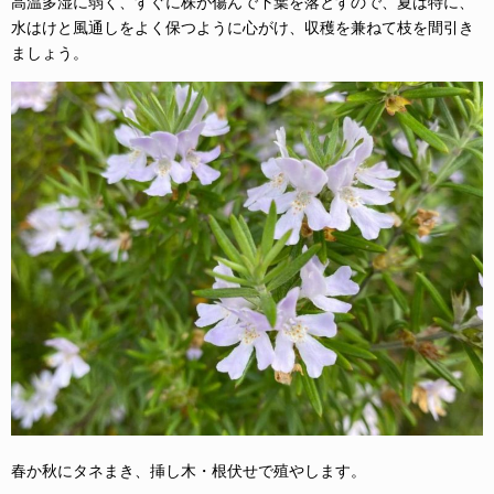
高温多湿に弱く、すぐに株が傷んで下葉を落とすので、夏は特に、
水はけと風通しをよく保つように心がけ、収穫を兼ねて枝を間引き
ましょう。
春か秋にタネまき、挿し木・根伏せで殖やします。