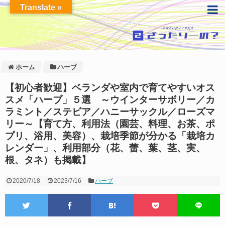
Translate »
ホーム
ハーブ
【初心者歓迎】ベランダや室内で育てやすいオス
スメ「ハーブ」５選 ～ウインターサボリー／カ
ラミント／ステビア／ハニーサックル／ローズマ
リー～【育て方、利用法（園芸、料理、お茶、ポ
プリ、浴用、美容）、栽培季節が分かる「栽培カ
レンダー」、利用部分（花、蕾、葉、茎、実、
根、タネ）も掲載】
2020/7/18
2023/7/16
ハーブ