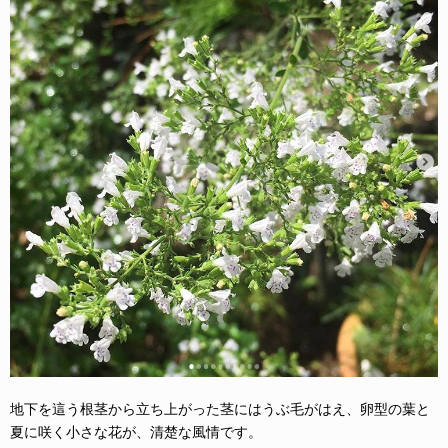
地下を這う根茎から立ち上がった茎にはうぶ毛がはえ、卵型の葉と
夏に咲く小さな花が、清楚な風情です。