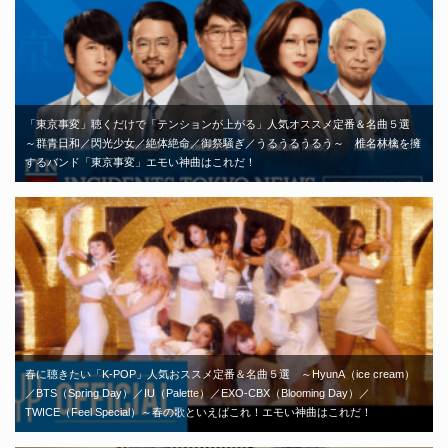
「東京事変」聴くだけで「テンションが上がる」人気オススメ定番＆名曲５選
～群青日和／閃光少女／絶体絶命／御祭騒ぎ／うるうるうるう～ 椎名林檎を擁
するバンド「東京事変」エモい神曲はこれだ！
春に聴きたい「K-POP」人気おススメ定番＆名曲５選 ～HyunA（ice cream）
／BTS（Spring Day）／IU（Palette）／EXO-CBX（Blooming Day）／
TWICE（Feel Special）～春の歌といえばこれ！エモい神曲はこれだ！