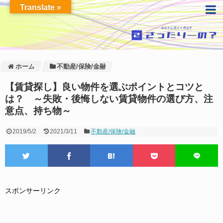
Translate »
ホーム
不動産/保険/金融
【賃貸探し】良い物件を選ぶポイントとコツと
は？ ～失敗・後悔しない賃貸物件の選び方、注
意点、持ち物～
2019/5/2
2021/3/11
不動産/保険/金融
スポンサーリンク