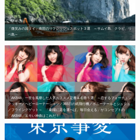
「微笑みの国タイ」南部のリフレッシュスポット３選 ～サムイ島、クラビ、リ
ペ島～
「AKB48」一世を風靡した人気おススメ定番＆名曲５選 ～恋するフォーチュン
クッキー／ヘビーローテーション／365日の紙飛行機／ポニーテールとシュシュ
／フライングゲット～ 「劇場に足を運べば、毎日会える」がコンセプトの
「AKB48」エモい神曲はこれだ！