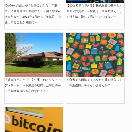
iDeCoへの拠出が「月単位」から「年単
【初心者でもできる】株式投資の基本とオ
位」に変更されて便利に！ ～個人型確定
ススメ投資法 ～投資は、やり方さえ正し
拠出年金が、2018年1月から「年単位」で
く行えば、決して怖いものではない～
拠出することが可能に～
「建売住宅」と「注文住宅」のメリット・
初心者でも簡単！！あなたも株を購入して
デメリット ～不動産を取得した時に掛か
「株主優待」をもらいませんか？
る不動産取得税も忘れずに！！～