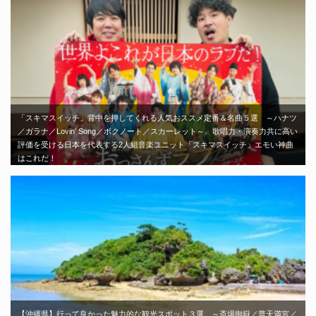
「スキマスイッチ」背中を押してくれる人気おススメ定番＆名曲５選 ～ハナツ
／ガラナ／Lovin’ Song／ボクノート／スカーレット～ 歌唱力・演奏力共に高い
評価を受ける日本を代表する2人組音楽ユニット「スキマスイッチ」エモい神曲
はこれだ！
【沖縄県】行って良かった魅力的な観光スポット３選 ～斎場御嶽／普天満宮／