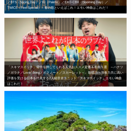
／BTS（Spring Day）／IU（Palette）／EXO-CBX（Blooming Day）／
TWICE（Feel Special）～春の歌といえばこれ！エモい神曲はこれだ！
「スキマスイッチ」背中を押してくれる人気おススメ定番＆名曲５選 ～ハナツ
／ガラナ／Lovin’ Song／ボクノート／スカーレット～ 歌唱力・演奏力共に高い
評価を受ける日本を代表する2人組音楽ユニット「スキマスイッチ」エモい神曲
はこれだ！