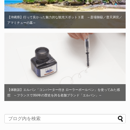
【沖縄県】行って良かった魅力的な観光スポット３選 ～斎場御嶽／普天満宮／
アマミチューの墓～
【体験談】エルバン「コンバーター付き ローラーボールペン」を使ってみた感
想 ～フランスで350年の歴史を誇る老舗ブランド「エルバン」～