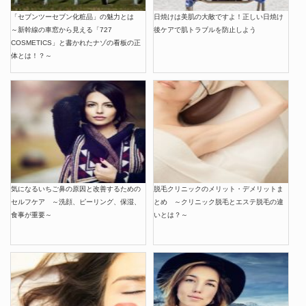
「セブンツーセブン化粧品」の魅力とは
日焼けは美肌の大敵ですよ！正しい日焼け
～新幹線の車窓から見える「727
後ケアで肌トラブルを防止しよう
COSMETICS」と書かれたナゾの看板の正
体とは！？～
気になるいちご鼻の原因と改善するための
脱毛クリニックのメリット・デメリットま
セルフケア ～洗顔、ピーリング、保湿、
とめ ～クリニック脱毛とエステ脱毛の違
食事が重要～
いとは？～