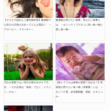
【そろそろ始めよう紫外線対策】敏感肌で
敏感肌が摂りたい食事、控えたい食事と
も安心の日焼け止めってどんな商品？ ～
は ～センシティブスキンに良い食べ物と
アロベビー、ママバター～
悪い食べ物～
汚れが原因でない毛穴の黒ずみのケア方
【肌トラブルは食事が原因？治せる？】乾
法 ～その正体は「角栓」でなく「メラニ
燥肌が摂りたい食べ物（栄養素）とは ～
ン」かも～
タンパク質、必須脂肪酸、亜鉛、ビタミン
A～