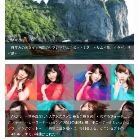
「微笑みの国タイ」南部のリフレッシュスポット３選 ～サムイ島、クラビ、リ
ペ島～
「AKB48」一世を風靡した人気おススメ定番＆名曲５選 ～恋するフォーチュン
クッキー／ヘビーローテーション／365日の紙飛行機／ポニーテールとシュシュ
／フライングゲット～ 「劇場に足を運べば、毎日会える」がコンセプトの
「AKB48」エモい神曲はこれだ！