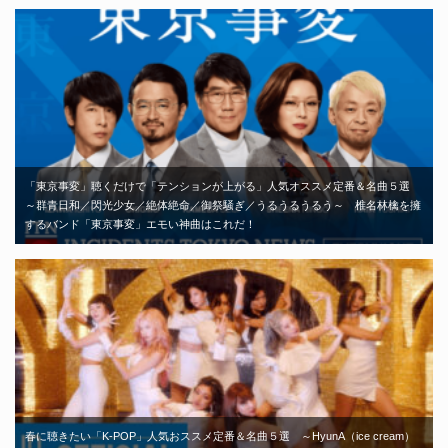
「東京事変」聴くだけで「テンションが上がる」人気オススメ定番＆名曲５選
～群青日和／閃光少女／絶体絶命／御祭騒ぎ／うるうるうるう～ 椎名林檎を擁
するバンド「東京事変」エモい神曲はこれだ！
春に聴きたい「K-POP」人気おススメ定番＆名曲５選 ～HyunA（ice cream）