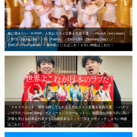
春に聴きたい「K-POP」人気おススメ定番＆名曲５選 ～HyunA（ice cream）
／BTS（Spring Day）／IU（Palette）／EXO-CBX（Blooming Day）／
TWICE（Feel Special）～春の歌といえばこれ！エモい神曲はこれだ！
「スキマスイッチ」背中を押してくれる人気おススメ定番＆名曲５選 ～ハナツ
／ガラナ／Lovin’ Song／ボクノート／スカーレット～ 歌唱力・演奏力共に高い
評価を受ける日本を代表する2人組音楽ユニット「スキマスイッチ」エモい神曲
はこれだ！