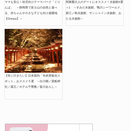
ママも安心！幼児向けテーマパーク「ぐり
関東圏大人のデートにオススメ！水族館4選
んぱ」 ～静岡県で富士山の自然と遊べ
＋1 ～すみだ水族館、鴨川シーワールド、
る、赤ちゃんや小さな子ども向け遊園地
新江ノ島水族館、サンシャイン水族館、お
【Grinpa】～
たる水族館～
【冬に行きたい】日本国内「冬絶景観光ス
ポット」おススメ５選 ～白川郷／貴船神
社／蔵王／ホテル千畳敷／肱川あらし～