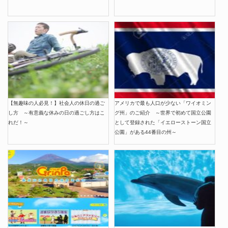
【無趣味の人必見！】社会人の休日の過ご
アメリカで最も人口が少ない「ワイオミン
し方 ～有意義な休みの日の過ごし方はこ
グ州」のご紹介 ～世界で初めて国立公園
れだ！～
として登録された「イエローストーン国立
公園」がある44番目の州～