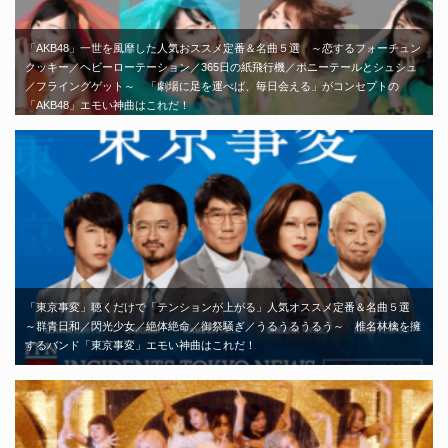
「AKB48」一世を風靡した人気おススメ定番＆名曲５選 ～恋するフォーチュン
クッキー／ヘビーローテーション／365日の紙飛行機／ポニーテールとシュシュ
／フライングゲット～ 「劇場に足を運べば、毎日会える」がコンセプトの
「AKB48」エモい神曲はこれだ！
「東京事変」聴くだけで「テンションが上がる」人気オススメ定番＆名曲５選
～群青日和／閃光少女／絶体絶命／御祭騒ぎ／うるうるうるう～ 椎名林檎を擁
するバンド「東京事変」エモい神曲はこれだ！