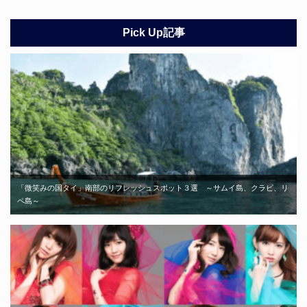
Pick Up記事
「微笑みの国タイ」南部のリフレッシュスポット３選 ～サムイ島、クラビ、リ
ペ島～