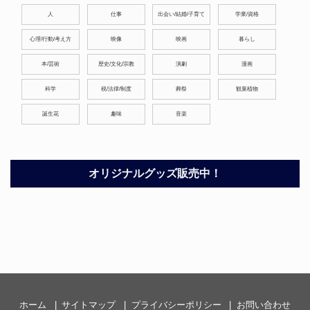
人
仕事
出会い/結婚/子育て
学業/資格
心理/行動/考え方
映像
映画
暮らし
本/芸術
歴史/文化/宗教
演劇
漫画
科学
税/法律/制度
葬祭
観葉植物
誕生花
趣味
音楽
オリジナルグッズ販売中！
ホーム
サイトマップ
プライバシーポリシー
お問い合わせ