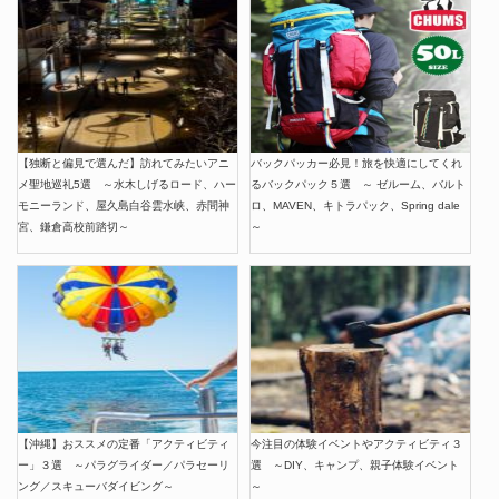
【独断と偏見で選んだ】訪れてみたいアニ
バックパッカー必見！旅を快適にしてくれ
メ聖地巡礼5選 ～水木しげるロード、ハー
るバックパック５選 ～ ゼルーム、バルト
モニーランド、屋久島白谷雲水峡、赤間神
ロ、MAVEN、キトラパック、Spring dale
宮、鎌倉高校前踏切～
～
【沖縄】おススメの定番「アクティビティ
今注目の体験イベントやアクティビティ３
ー」３選 ～パラグライダー／パラセーリ
選 ～DIY、キャンプ、親子体験イベント
ング／スキューバダイビング～
～