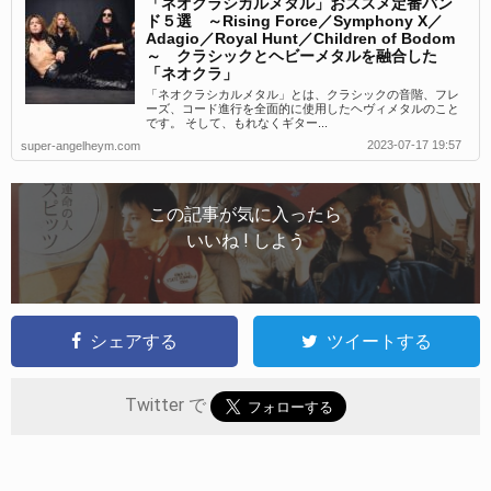
「ネオクラシカルメタル」おススメ定番バン
ド５選 ～Rising Force／Symphony X／
Adagio／Royal Hunt／Children of Bodom
～ クラシックとヘビーメタルを融合した
「ネオクラ」
「ネオクラシカルメタル」とは、クラシックの音階、フレ
ーズ、コード進行を全面的に使用したヘヴィメタルのこと
です。 そして、もれなくギター...
2023-07-17 19:57
super-angelheym.com
この記事が気に入ったら
いいね ! しよう
シェアする
ツイートする
Twitter で