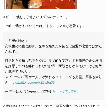
スピード感ある心地よいリズムのナンバー。
この曲で描かれているのは、まさにリアルな恋愛です。
「月光の囁き」
高校生の拓也と紗月。交際を始めたが拓也は普通の恋愛では満た
されず…
排泄音を盗聴し靴下を盗む。マゾ的な要求もする拓也の歪な愛情
を嫌悪しつつも離れられない紗月。変態としか言えないけど何故
か耽美で切ない。
スピッツの「運命の人」が流れるタイミングも完璧。原作も大好
き！
pic.twitter.com/q4xZ3w5q38
— すーぱん (@aquacom1234)
January 31, 2023
恋愛は楽しいだけじゃないけれど、綺麗な事だけではないけれど、