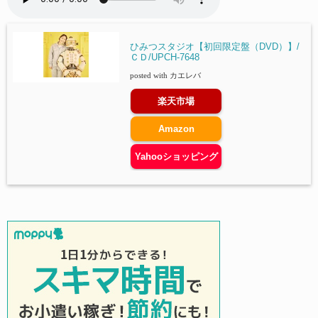
ひみつスタジオ【初回限定盤（DVD）】/
ＣＤ/UPCH-7648
posted with
カエレバ
楽天市場
Amazon
Yahooショッピング