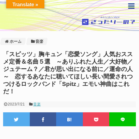
Translate »
ホーム
音楽
「スピッツ」胸キュン「恋愛ソング」人気おスス
メ定番＆名曲５選 ～ありふれた人生／大好物／
ジュテーム？／君が思い出になる前に／運命の人
～ 恋するあなたに聴いてほしい長い間愛されつ
つけるロックバンド「Spitz」エモい神曲はこれ
だ！
2023/7/21
音楽