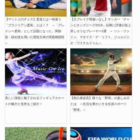
【マット上のチェス】柔道とは一味違う
【大ブレイク間違いなし】サッカー「チャ
「ブラジリアン柔術」とは！？ ～「グレ
ンピオンズリーグ2019」以降に評価が急上
イシー柔術」として話題になった、関節
昇しそうなプレーヤー3選 ～ ソン・フン
技・絞め技を用いた寝技主体の実践格闘技
ミン、マタイス・デ・リフト、ジョルジニ
～
オ・ワイナルドゥム～
美しい演技に魅了されるフィギュアスケー
【初心者必見】様々な「野球」の楽しみ方
トの魅力と見所をご紹介！
とは ～生活を豊かにする生涯スポーツ
「野球」～