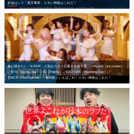
するバンド「東京事変」エモい神曲はこれだ！
春に聴きたい「K-POP」人気おススメ定番＆名曲５選 ～HyunA（ice cream）
／BTS（Spring Day）／IU（Palette）／EXO-CBX（Blooming Day）／
TWICE（Feel Special）～春の歌といえばこれ！エモい神曲はこれだ！