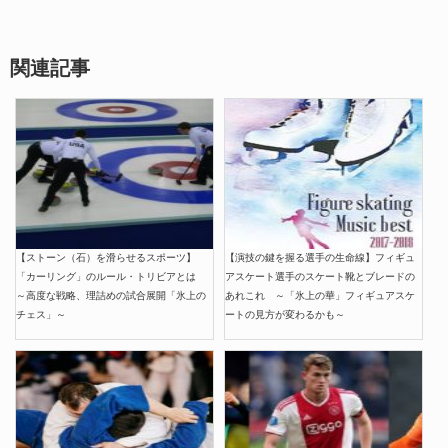
関連記事
【ストーン（石）を滑らせるスポーツ】
【演技の鍵を握る選手の生命線】フィギュ
「カーリング」のルール・トリビアとは
アスケート選手のスケート靴とブレードの
～高度な戦略、理詰めの試合展開「氷上の
あれこれ ～「氷上の華」フィギュアスケ
チェス」～
ートの見方が変わるかも～