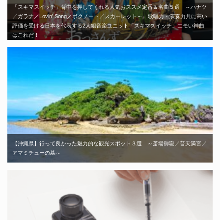
「スキマスイッチ」背中を押してくれる人気おススメ定番＆名曲５選 ～ハナツ
／ガラナ／Lovin’ Song／ボクノート／スカーレット～ 歌唱力・演奏力共に高い
評価を受ける日本を代表する2人組音楽ユニット「スキマスイッチ」エモい神曲
はこれだ！
【沖縄県】行って良かった魅力的な観光スポット３選 ～斎場御嶽／普天満宮／
アマミチューの墓～