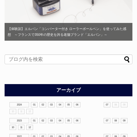
【体験談】エルバン「コンバーター付き ローラーボールペン」を使ってみた感
想 ～フランスで350年の歴史を誇る老舗ブランド「エルバン」～
アーカイブ
2024
01
02
03
04
05
06
07
08
09
10
11
12
2023
01
02
03
04
05
06
07
08
09
10
11
12
2022
01
02
03
04
05
06
07
08
09