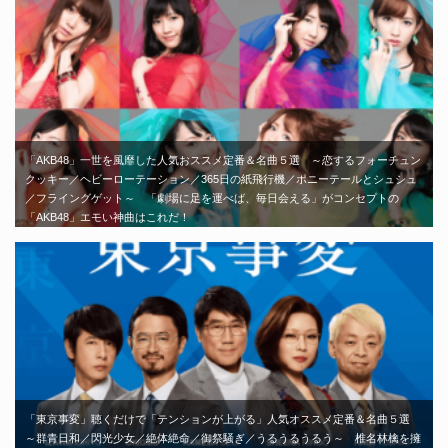
「AKB48」一世を風靡した人気おススメ定番＆名曲５選 ～恋するフォーチュン
クッキー／ヘビーローテーション／365日の紙飛行機／ポニーテールとシュシュ
／フライングゲット～ 「劇場に足を運べば、毎日会える」がコンセプトの
「AKB48」エモい神曲はこれだ！
「東京事変」聴くだけで「テンションが上がる」人気オススメ定番＆名曲５選
～群青日和／閃光少女／絶体絶命／御祭騒ぎ／うるうるうるう～ 椎名林檎を擁