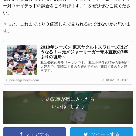
ー対ユナイテッドの試合をこう呼びます。）をぜひぜひご覧くださ
い。
きっと、これまでより３倍楽しんで見られるのではないかと思いま
す。
2018年シーズン 東京ヤクルトスワローズはど
うなる！～元メジャーリーガー青木宣親の7年
ぶりの復帰～
私は40代のサラリーマンです。 私は小学生の頃から野球が
大好きで、実際にするのも好きですが、観戦するのも大好
きです。 ...
2018-02-19 21:47
super-angelheym.com
この記事が気に入ったら
いいね ! しよう
シェアする
ツイートする