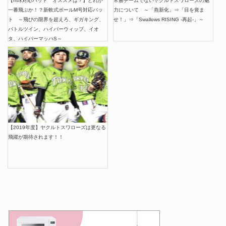
【m球対応バット オススメは？】どれが
常勝チームでないヤクルトスワローズの魅
一番飛ぶか！？新軟式ボールM号対応バッ
力について ～「燕新化」⇒「目を覚ま
ト ～飛びの限界を超えろ、ギガキング、
せ！」⇒「Swallows RISING -再起-」～
バトルツイン、ハイパーウィップ、イオ
タ、ハイパーマッハS～
【2019年度】ヤクルトスワローズは更なる
飛躍が期待されます！！