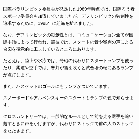
国際パラリンピック委員会が発足した1989年時点では、国際ろう者
スポーツ委員会も加盟していましたが、デフリンピックの独創性を
追求するために、1995年に組織を離れました。
なお、デフリンピックの独創性とは、コミュニケーション全てが国
際手話によって行われ、競技では、スタートの音や審判の声による
合図を視覚的に工夫しているところにあります。
たとえば、陸上や水泳では、号砲の代わりにスタートランプを使っ
たり、柔道や空手では、審判が笛を吹くと試合場の端にあるランプ
が点灯します。
また、バスケットのゴールにもランプがついています。
スノーボードやアルペンスキーのスタートもランプの色で知らせま
す。
クロスカントリーでは、一般的なルールとして前を走る選手を追い
越すときに声をかけますが、代わりにストックで前の人のストック
をたたきます。