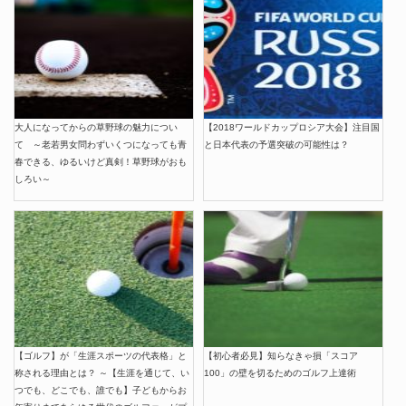
大人になってからの草野球の魅力につい
【2018ワールドカップロシア大会】注目国
て ～老若男女問わずいくつになっても青
と日本代表の予選突破の可能性は？
春できる、ゆるいけど真剣！草野球がおも
しろい～
【ゴルフ】が「生涯スポーツの代表格」と
【初心者必見】知らなきゃ損「スコア
称される理由とは？ ～【生涯を通じて、い
100」の壁を切るためのゴルフ上達術
つでも、どこでも、誰でも】子どもからお