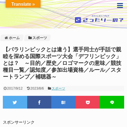
Translate »
ホーム
スポーツ
【パラリンピックとは違う】選手同士が手話で親
睦を深める国際スポーツ大会「デフリンピック」
とは？ ～目的／歴史／ロゴマークの意味／競技
種目一覧／認知度／参加出場資格／ルール／スタ
ートランプ／補聴器～
2017/9/12
2023/8/6
スポーツ
スポンサーリンク