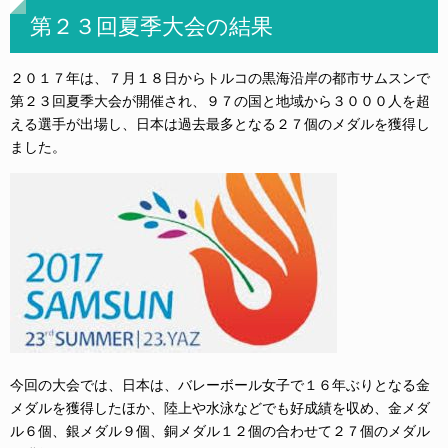
第２３回夏季大会の結果
２０１７年は、７月１８日からトルコの黒海沿岸の都市サムスンで
第２３回夏季大会が開催され、９７の国と地域から３０００人を超
える選手が出場し、日本は過去最多となる２７個のメダルを獲得し
ました。
今回の大会では、日本は、バレーボール女子で１６年ぶりとなる金
メダルを獲得したほか、陸上や水泳などでも好成績を収め、金メダ
ル６個、銀メダル９個、銅メダル１２個の合わせて２７個のメダル