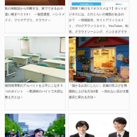
私の体験談から判断する、家でできるお小
【簡単？稼げる？オススメは？】ネットビ
遣い稼ぎベスト4！ ～仮想通貨、ハンドメ
ジネスには、どのくらいの種類があるの
イド、フリマアプリ、クラウド～
か？ ～情報販売、サイトアフィリエイ
ト、ブログアフィリエイト、YouTuber、転
売、クラウドソーシング、インスタグラマ
ー～
個別指導塾のアルバイトを上手にこなす３
「儲かるお店にしたい」店舗の売上げを飛
つのポイント ～塾講師のバイトで大切な
躍的に上げる方法4選 ～売れない店が大繁
教え方とは～
盛店に変わる方法～