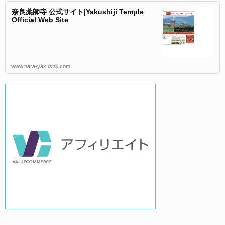
奈良薬師寺 公式サイト|Yakushiji Temple
Official Web Site
www.nara-yakushiji.com