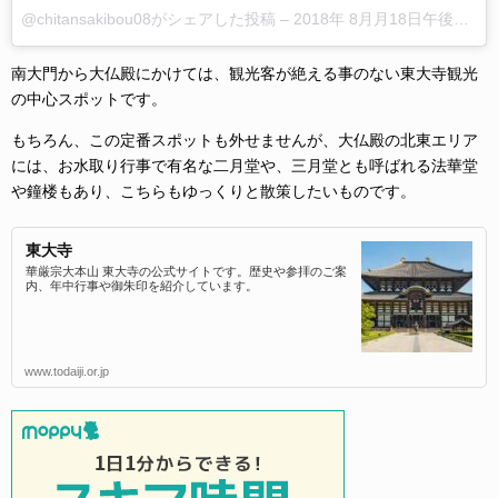
@chitansakibou08がシェアした投稿
–
2018年 8月月18日午後5時35分PDT
南大門から大仏殿にかけては、観光客が絶える事のない東大寺観光
の中心スポットです。
もちろん、この定番スポットも外せませんが、大仏殿の北東エリア
には、お水取り行事で有名な二月堂や、三月堂とも呼ばれる法華堂
や鐘楼もあり、こちらもゆっくりと散策したいものです。
東大寺
華厳宗大本山 東大寺の公式サイトです。歴史や参拝のご案
内、年中行事や御朱印を紹介しています。
www.todaiji.or.jp