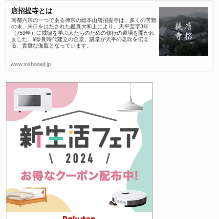
唐招提寺とは
南都六宗の一つである律宗の総本山唐招提寺は、多くの苦難
の末、来日をはたされた鑑真大和上により、天平宝字3年
（759年）に戒律を学ぶ人たちのための修行の道場を開かれ
ました。¥奈良時代建立の金堂、講堂が天平の息吹を伝え
る、貴重な伽藍となっています。
www.toshodaiji.jp