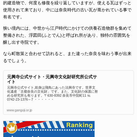
的建造物で、何度も修復を繰り返していますが、使える瓦はずっと
使用されて来ており、中には奈良時代の古い瓦が葺かれている事で
有名です。
狭い境内には、中世から江戸時代にかけての供養石造物群を集めて
整備された、浮図田(ふとでん)と呼ばれ所があり、独特の雰囲気を
醸し出す寺院です。
なら町散策と合わせて訪れると、また違った奈良を味わう事が出来
るでしょう。
元興寺公式サイト・元興寺文化財研究所公式サ
イト
元興寺公式サイト,前身は飛鳥にあった法興寺です。世界文
化遺産「古都奈良の文化財」です。また、文化財の保護に努
める研究所も有ります。〒630-8392 奈良市中院町11 ℡
0742-23-1376～7 ・・・・・・
www.gangoji.or.jp