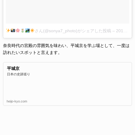
さん(@sonya7_photo)がシェアした投稿
–
2018年 6月月1日午後5時08分PDT
奈良時代の宮殿の雰囲気を味わい、平城京を学ぶ場として、一度は
訪れたいスポットと言えます。
平城京
日本の史跡巡り
heijo-kyo.com