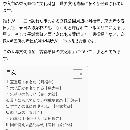
奈良市の奈良時代の文化財は、世界文化遺産に多くが登録されてい
ます。
誰もが、一度は訪れた事のある奈良公園周辺の興福寺、東大寺や春
日大社、春日の原始林の他、なら町と呼ばれているエリアにある元
興寺、そして平城宮跡と西ノ京にある薬師寺と、唐招提寺など、
奈
良の8箇所の寺社仏閣や場所が、
その構成要素です。
この世界文化遺産「古都奈良の文化財」について、まとめてみま
す。
目次
五重塔で有名な【興福寺】
大仏殿が有名すぎる【東大寺】
朱塗りの美しい【春日大社】
最も知られていない構成要素の【元興寺】
すすきの原に再現された【平城宮跡】
西ノ京の【薬師寺】
鑑真和上ゆかりの【唐招提寺】
国の特別天然記念物【春日山原始林】