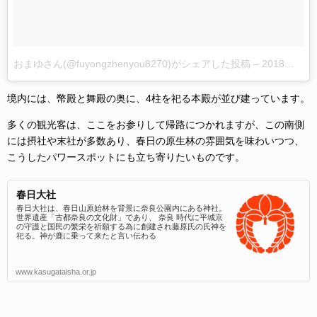
おまゆさん(@fuyongzhenyou8270)がシェアした投稿
–
2018年 8月月18日午前8時27分PDT
境内には、幣殿と舞殿の奥に、4柱を祀る本殿が並び建っています。
多くの観光客は、ここをお参りして帰路につかれますが、この南側
には摂社や末社が多数あり、春日の原生林の雰囲気を味わいつつ、
こうしたパワースポットにも立ち寄りたいものです。
春日大社
春日大社は、春日山原始林を背景に奈良公園内にある神社。
世界遺産「古都奈良の文化財」であり、 奈良 時代に平城京
の守護と国民の繁栄を祈願する為に創建され藤原氏の氏神を
祀る。神が鹿に乗って来たと言い伝わる
www.kasugataisha.or.jp