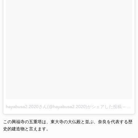
hayabusa2.2020さん(@hayabusa2.2020)がシェアした投稿
–
201
この興福寺の五重塔は、東大寺の大仏殿と並ぶ、奈良を代表する歴
史的建造物と言えます。