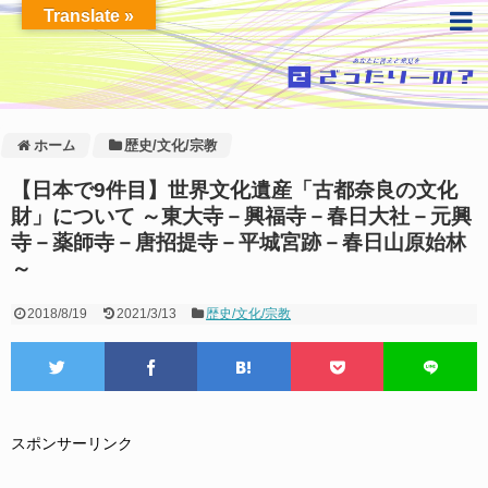
Translate »
ホーム
歴史/文化/宗教
【日本で9件目】世界文化遺産「古都奈良の文化
財」について ～東大寺－興福寺－春日大社－元興
寺－薬師寺－唐招提寺－平城宮跡－春日山原始林
～
2018/8/19
2021/3/13
歴史/文化/宗教
スポンサーリンク