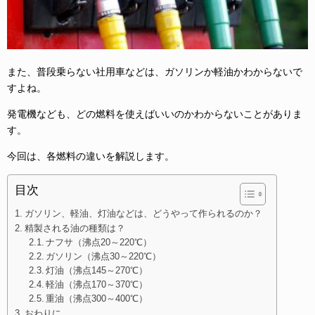
また、普段乗らない社用車などは、ガソリンか軽油かわからないで
すよね。
発電機なども、どの燃料を使えばいいのかわからないことがありま
す。
今回は、各燃料の違いを解説します。
目次
ガソリン、軽油、灯油などは、どうやって作られるのか？
精製される油の種類は？
ナフサ（沸点20～220℃）
ガソリン（沸点30～220℃）
灯油（沸点145～270℃）
軽油（沸点170～370℃）
重油（沸点300～400℃）
おわりに