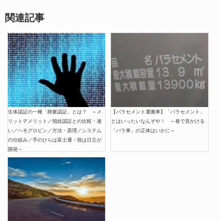
関連記事
生体認証の一種「静脈認証」とは？ ～メ
【バラセメント運搬車】「バラセメント」
リットデメリット／指紋認証との比較・違
とはいったいなんぞや！ ～巷で見かける
い／ヘモグロビン／方法・原理／システム
「バラ車」の正体はいかに～
の仕組み／手のひらは富士通・指は日立が
開発～