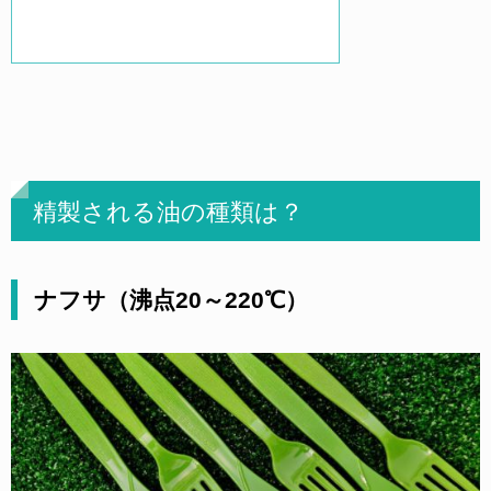
精製される油の種類は？
ナフサ（沸点20～220℃）