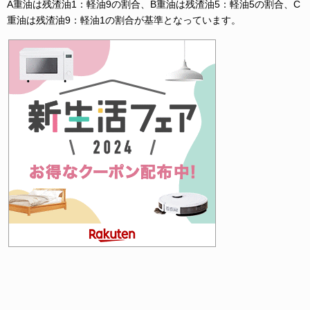
A重油は残渣油1：軽油9の割合、B重油は残渣油5：軽油5の割合、C
重油は残渣油9：軽油1の割合が基準となっています。