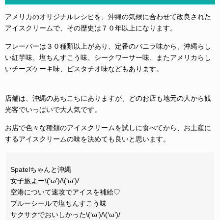
アメリカのオリジナルレシピを、沖縄の気候に合わせて改良された
アイスクリームで、その歴史は７０年以上になります。
フレーバーは３０種類以上があり、定番のバニラ味から、沖縄らし
い紅芋味、塩ちんすこう味、シークワーサー味、またアメリカらし
いチーズケーキ味、ピスタチオ味などもあります。
店舗は、沖縄のあちこちにありますが、どのお店も地元の人から観
光客でいっぱいで大人気です。
お店で色々な種類のアイスクリームを試しに食べてから、お土産に
するアイスクリームの味を決めても良いと思います。
Spatelちゃんと沖縄
女子旅よー\(‘ω’)/\(‘ω’)/
空港について速攻でアイスを補給♡
ブルーシールで塩ちんすこう味
サクサクでおいしかった\(‘ω’)/\(‘ω’)/