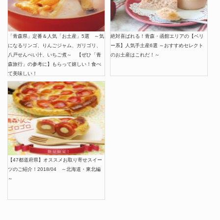
「青森県」定番＆人気「お土産」5選 ～気
絶対喜ばれる！青森・函館エリアの【ベリ
になるリンゴ、りんごジャム、ガリゴリ、
ー系】人気手土産6選 ～おすすめセレクト
八戸せんべい汁、いちご煮～ 【ぜひ「青
のお土産はこれだ！～
森旅行」の参考に】もらって嬉しい！食べ
て美味しい！
【47都道府県】オススメお取り寄せスイー
ツのご紹介！2018/04 ～北海道・東北編
～