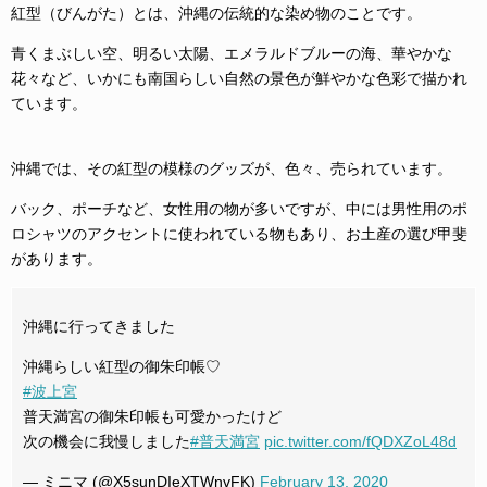
紅型（びんがた）とは、沖縄の伝統的な染め物のことです。
青くまぶしい空、明るい太陽、エメラルドブルーの海、華やかな
花々など、いかにも南国らしい自然の景色が鮮やかな色彩で描かれ
ています。
沖縄では、その紅型の模様のグッズが、色々、売られています。
バック、ポーチなど、女性用の物が多いですが、中には男性用のポ
ロシャツのアクセントに使われている物もあり、お土産の選び甲斐
があります。
沖縄に行ってきました
沖縄らしい紅型の御朱印帳♡
#波上宮
普天満宮の御朱印帳も可愛かったけど
次の機会に我慢しました
#普天満宮
pic.twitter.com/fQDXZoL48d
— ミニマ (@X5sunDIeXTWnvFK)
February 13, 2020