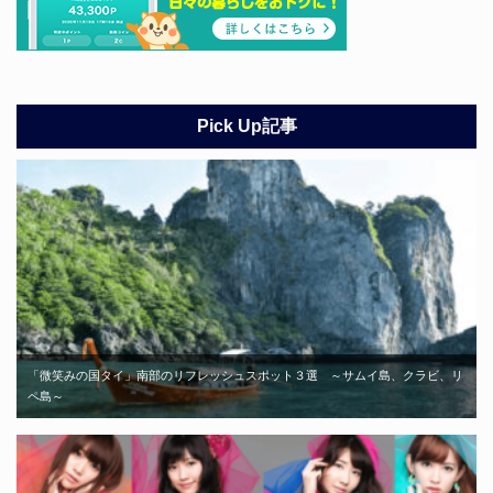
Pick Up記事
「微笑みの国タイ」南部のリフレッシュスポット３選 ～サムイ島、クラビ、リ
ペ島～