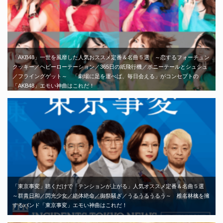
「AKB48」一世を風靡した人気おススメ定番＆名曲５選 ～恋するフォーチュン
クッキー／ヘビーローテーション／365日の紙飛行機／ポニーテールとシュシュ
／フライングゲット～ 「劇場に足を運べば、毎日会える」がコンセプトの
「AKB48」エモい神曲はこれだ！
「東京事変」聴くだけで「テンションが上がる」人気オススメ定番＆名曲５選
～群青日和／閃光少女／絶体絶命／御祭騒ぎ／うるうるうるう～ 椎名林檎を擁
するバンド「東京事変」エモい神曲はこれだ！