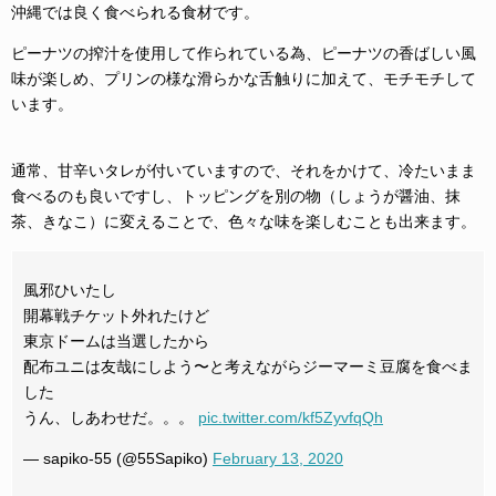
沖縄では良く食べられる食材です。
ピーナツの搾汁を使用して作られている為、ピーナツの香ばしい風
味が楽しめ、プリンの様な滑らかな舌触りに加えて、モチモチして
います。
通常、甘辛いタレが付いていますので、それをかけて、冷たいまま
食べるのも良いですし、トッピングを別の物（しょうが醤油、抹
茶、きなこ）に変えることで、色々な味を楽しむことも出来ます。
風邪ひいたし
開幕戦チケット外れたけど
東京ドームは当選したから
配布ユニは友哉にしよう〜と考えながらジーマーミ豆腐を食べま
した
うん、しあわせだ。。。
pic.twitter.com/kf5ZyvfqQh
— sapiko-55 (@55Sapiko)
February 13, 2020