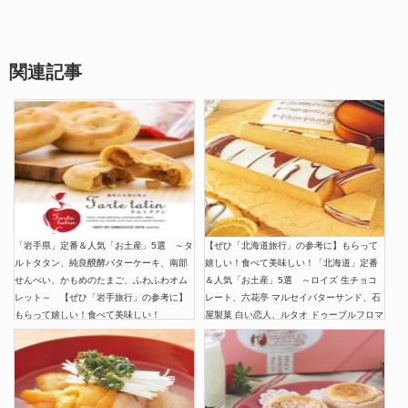
関連記事
「岩手県」定番＆人気「お土産」5選 ～タ
【ぜひ「北海道旅行」の参考に】もらって
ルトタタン、純良醗酵バターケーキ、南部
嬉しい！食べて美味しい！「北海道」定番
せんべい、かもめのたまご、ふわふわオム
＆人気「お土産」5選 ～ロイズ 生チョコ
レット～ 【ぜひ「岩手旅行」の参考に】
レート、六花亭 マルセイバターサンド、石
もらって嬉しい！食べて美味しい！
屋製菓 白い恋人、ルタオ ドゥーブルフロマ
ージュ、柳月 三方六（さんぽうろく）～