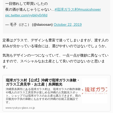
一目惚れして即買いしたの
夜の酒が進んじゃうじゃない…
#琉球ガラス村
#musicshower
pic.twitter.com/yybkIy0rMd
— 毛子（けこ） (@daioosan)
October 22, 2019
定番はグラスで、デザインも豊富で迷ってしまいますが、渡す人の
好みが分かっている場合には、選びやすいのではないでしょうか。
気泡もデザインの一つになっていて、一点一点が微妙に異なってい
ますので、スペシャルなお土産として良いのではないかと思いま
す。
琉球ガラス村【公式】沖縄で琉球ガラス体験・
ガラス工房見学・お土産｜糸満観光
沖縄県糸満市にある琉球ガラス村は、琉球ガラスの制作体験
や職人のガラス工房見学が楽しめる沖縄の人気観光スポッ
ト。ショップでは琉球ガラスのお土産も購入できます。雨の
日観光や子供の体験にもおすすめの沖縄の伝統工芸施設で
す。
www.ryukyu-glass.co.jp