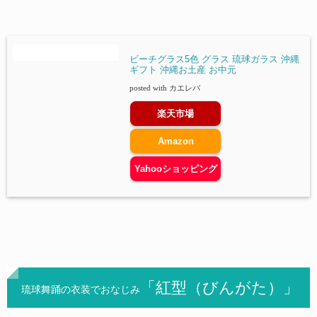
ビーチグラス5色 グラス 琉球ガラス 沖縄
ギフト 沖縄お土産 お中元
posted with
カエレバ
楽天市場
Amazon
Yahooショッピング
「
紅型（びんがた）」
琉球舞踊の衣装でおなじみ