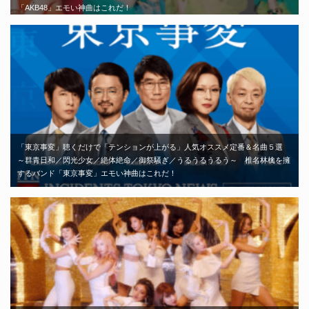
「AKB48」エモい神曲はこれだ！
「東京事変」聴くだけで「テンションが上がる」人気オススメ定番＆名曲５選
～群青日和／閃光少女／絶体絶命／御祭騒ぎ／うるうるうるう～ 椎名林檎を擁
するバンド「東京事変」エモい神曲はこれだ！