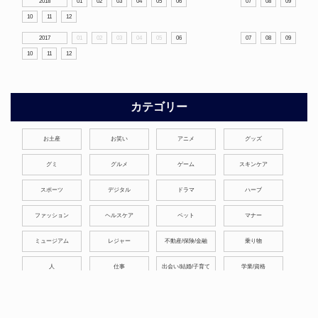
2018
01
02
03
04
05
06
07
08
09
10
11
12
2017
01
02
03
04
05
06
07
08
09
10
11
12
カテゴリー
お土産
お笑い
アニメ
グッズ
グミ
グルメ
ゲーム
スキンケア
スポーツ
デジタル
ドラマ
ハーブ
ファッション
ヘルスケア
ペット
マナー
ミュージアム
レジャー
不動産/保険/金融
乗り物
人
仕事
出会い/結婚/子育て
学業/資格
心理/行動/考え方
映像
映画
暮らし
本/芸術
歴史/文化/宗教
演劇
漫画