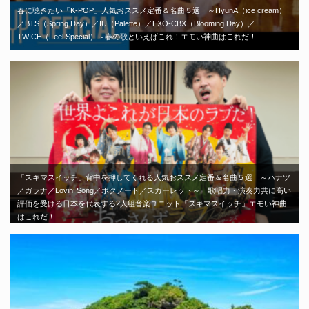
春に聴きたい「K-POP」人気おススメ定番＆名曲５選 ～HyunA（ice cream）
／BTS（Spring Day）／IU（Palette）／EXO-CBX（Blooming Day）／
TWICE（Feel Special）～春の歌といえばこれ！エモい神曲はこれだ！
「スキマスイッチ」背中を押してくれる人気おススメ定番＆名曲５選 ～ハナツ
／ガラナ／Lovin’ Song／ボクノート／スカーレット～ 歌唱力・演奏力共に高い
評価を受ける日本を代表する2人組音楽ユニット「スキマスイッチ」エモい神曲
はこれだ！