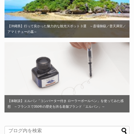
【沖縄県】行って良かった魅力的な観光スポット３選 ～斎場御嶽／普天満宮／
アマミチューの墓～
【体験談】エルバン「コンバーター付き ローラーボールペン」を使ってみた感
想 ～フランスで350年の歴史を誇る老舗ブランド「エルバン」～