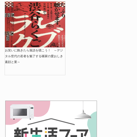
お笑いに飽きたら落語を聴こう！ ～デジ
タル世代の若者を魅了する噺家の愛おしき
素顔と業～