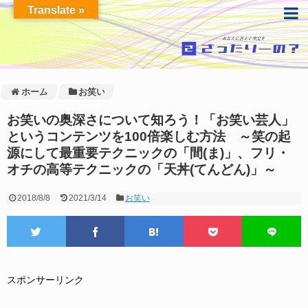
Translate »
ホーム
お笑い
お笑いの奥深さについて知ろう！「お笑い芸人」
というコンテンツを100倍楽しむ方法 ～笑の起
源にして最重要テクニックの「間(ま)」、フリ・
オチの高等テクニックの「天丼(てんどん)」～
2018/8/8
2021/3/14
お笑い
スポンサーリンク