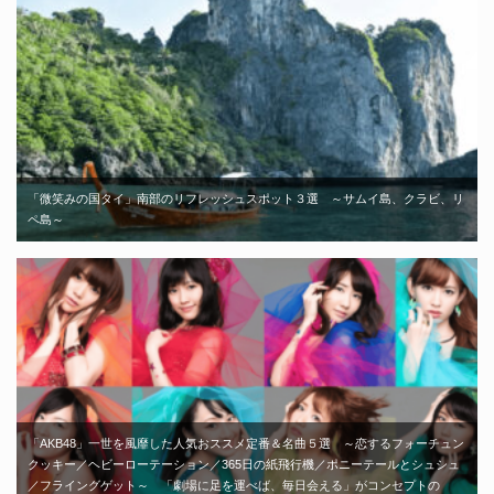
「微笑みの国タイ」南部のリフレッシュスポット３選 ～サムイ島、クラビ、リ
ペ島～
「AKB48」一世を風靡した人気おススメ定番＆名曲５選 ～恋するフォーチュン
クッキー／ヘビーローテーション／365日の紙飛行機／ポニーテールとシュシュ
／フライングゲット～ 「劇場に足を運べば、毎日会える」がコンセプトの